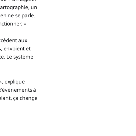
cartographie, un
ien ne se parle.
nctionner. »
accèdent aux
s, envoient et
ace. Le système
», explique
 d’événements à
pelant, ça change