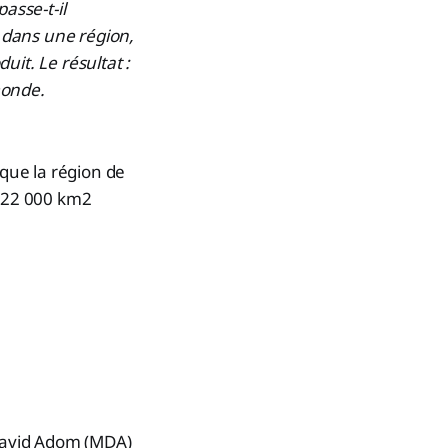
asse-t-il
 dans une région,
duit. Le résultat :
monde.
 que la région de
n 22 000 km2
 David Adom (MDA)