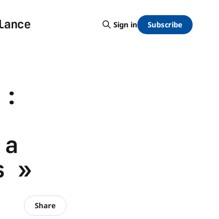
lance
Subscribe
Sign in
 :
 a
s »
Share