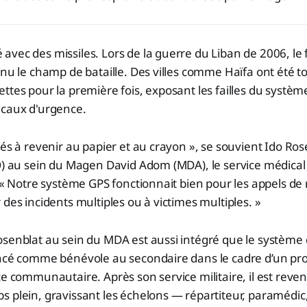
vec des missiles. Lors de la guerre du Liban de 2006, le f
enu le champ de bataille. Des villes comme Haïfa ont été 
ttes pour la première fois, exposant les failles du systèm
icaux d'urgence.
vés à revenir au papier et au crayon », se souvient Ido Ros
O) au sein du Magen David Adom (MDA), le service médical
. « Notre système GPS fonctionnait bien pour les appels de r
 des incidents multiples ou à victimes multiples. »
senblat au sein du MDA est aussi intégré que le système q
encé comme bénévole au secondaire dans le cadre d’un 
ce communautaire. Après son service militaire, il est re
s plein, gravissant les échelons — répartiteur, paramédi