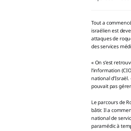
Tout a commencé a
israélien est dev
attaques de roque
des services méd
« On s’est retrou
l’information (CI
national d’Israël
pouvait pas gérer
Le parcours de Ro
bâtir. Il a comm
national de servi
paramédic à temp