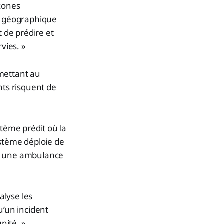
 zones
an géographique
t de prédire et
vies. »
rmettant au
nts risquent de
stème prédit où la
ystème déploie de
nt une ambulance
alyse les
u’un incident
nité. »