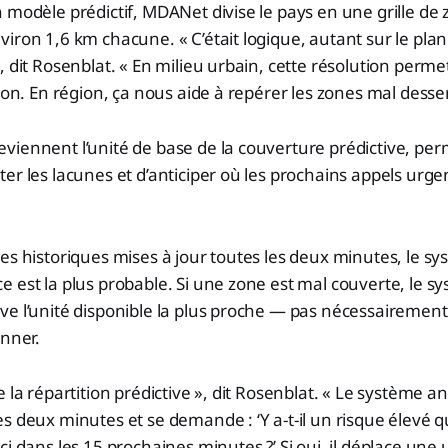
 modèle prédictif, MDANet divise le pays en une grille de
iron 1,6 km chacune. « C’était logique, autant sur le pl
, dit Rosenblat. « En milieu urbain, cette résolution perme
sion. En région, ça nous aide à repérer les zones mal desser
viennent l’unité de base de la couverture prédictive, pe
er les lacunes et d’anticiper où les prochains appels urge
es historiques mises à jour toutes les deux minutes, le sy
 est la plus probable. Si une zone est mal couverte, le s
ve l’unité disponible la plus proche — pas nécessaireme
onner.
 la répartition prédictive », dit Rosenblat. « Le système an
s deux minutes et se demande : ‘Y a-t-il un risque élevé q
i dans les 15 prochaines minutes ?’ Si oui, il déplace une u