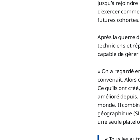
jusqu’à rejoindre 
d’exercer comme 
futures cohortes.
Après la guerre d
techniciens et r
capable de gérer 
« On a regardé en
convenait. Alors 
Ce qu’ils ont cré
amélioré depuis, i
monde. Il combine
géographique (SI
une seule platef
« Tous les aut