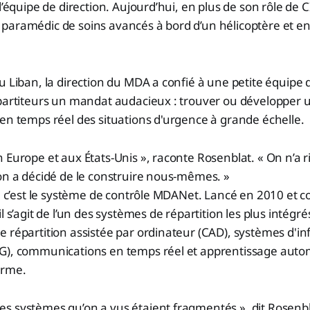
l’équipe de direction. Aujourd’hui, en plus de son rôle de C
paramédic de soins avancés à bord d’un hélicoptère et e
u Liban, la direction du MDA a confié à une petite équipe
épartiteurs un mandat audacieux : trouver ou développer
en temps réel des situations d'urgence à grande échelle.
 Europe et aux États-Unis », raconte Rosenblat. « On n’a r
on a décidé de le construire nous-mêmes. »
é, c’est le système de contrôle MDANet. Lancé en 2010 et 
l s’agit de l’un des systèmes de répartition les plus intégrés
 répartition assistée par ordinateur (CAD), systèmes d'i
G), communications en temps réel et apprentissage aut
orme.
res systèmes qu’on a vus étaient fragmentés », dit Rosenbla