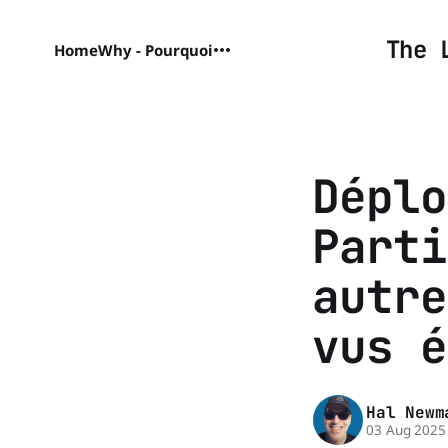
The 
Home
Why - Pourquoi
Déplo
Parti
autre
vus é
Hal Newm
03 Aug 2025