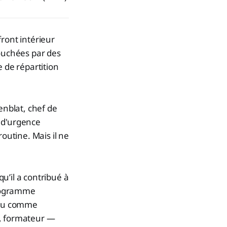
ront intérieur
touchées par des
e de répartition
enblat, chef de
 d'urgence
outine. Mais il ne
u’il a contribué à
programme
venu comme
c, formateur —