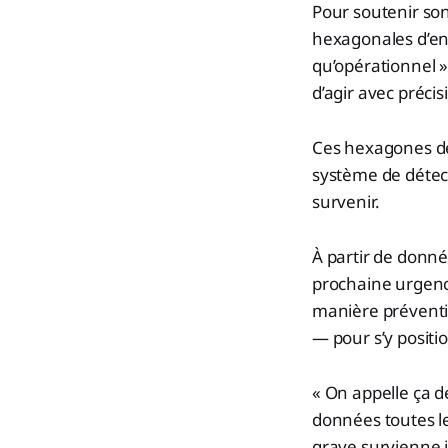
Pour soutenir son
hexagonales d’env
qu’opérationnel »
d’agir avec préci
Ces hexagones de
système de détect
survenir.
À partir de donné
prochaine urgence
manière préventi
— pour s’y positi
« On appelle ça de
données toutes le
grave survienne ic