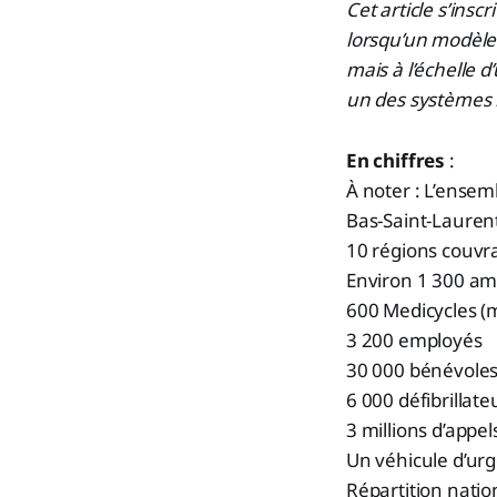
Cet article s’insc
lorsqu’un modèle
mais à l’échelle d
un des systèmes 
En chiffres
:
À noter : L’ensem
Bas-Saint-Laurent
10 régions couvr
Environ 1 300 a
600 Medicycles (
3 200 employés
30 000 bénévole
6 000 défibrillat
3 millions d’appel
Un véhicule d’ur
Répartition natio