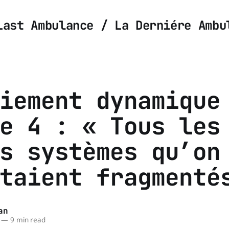
Last Ambulance / La Derniére Ambu
iement dynamique
e 4 : « Tous les
s systèmes qu’on
taient fragmenté
an
—
9 min read