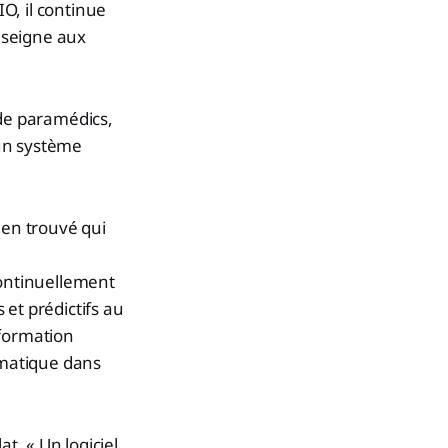
IO, il continue
nseigne aux
 de paramédics,
 un système
ien trouvé qui
continuellement
 et prédictifs au
nformation
omatique dans
t. « Un logiciel