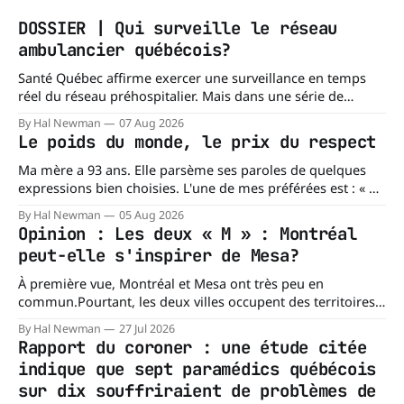
DOSSIER | Qui surveille le réseau
ambulancier québécois?
Santé Québec affirme exercer une surveillance en temps
réel du réseau préhospitalier. Mais dans une série de
réponses transmises à La Dernière Ambulance,
By Hal Newman
07 Aug 2026
l'organisation confirme ne pas tenir certains registres
Le poids du monde, le prix du respect
provinciaux qui permettraient de mesurer des situations
pourtant fondamentales pour évaluer la capacité du réseau
Ma mère a 93 ans. Elle parsème ses paroles de quelques
à répondre à
expressions bien choisies. L'une de mes préférées est : « À
chacun son mishegoss. » Mishegoss est un mot yiddish qui
By Hal Newman
05 Aug 2026
évoque la folie, les lubies, les absurdités de la vie. Chacun
Opinion : Les deux « M » : Montréal
porte les siennes. Elle en a d'
peut-elle s'inspirer de Mesa?
À première vue, Montréal et Mesa ont très peu en
commun.Pourtant, les deux villes occupent des territoires
comparables. Mesa, en Arizona, couvre environ 359 km²
By Hal Newman
27 Jul 2026
(138,7 milles carrés), alors que l'île de Montréal s'étend sur
Rapport du coroner : une étude citée
près de 499 km². La différence n'est
indique que sept paramédics québécois
sur dix souffriraient de problèmes de