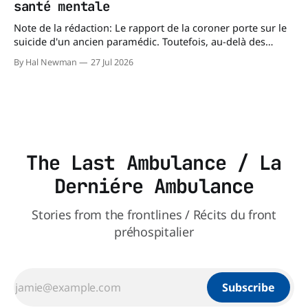
santé mentale
Note de la rédaction: Le rapport de la coroner porte sur le
suicide d'un ancien paramédic. Toutefois, au-delà des
circonstances ayant mené à cette enquête, il s'intéresse à
By Hal Newman
27 Jul 2026
une question plus large : les blessures psychologiques chez
les paramédics et les mécanismes de soutien qui leur
The Last Ambulance / La
Derniére Ambulance
Stories from the frontlines / Récits du front
préhospitalier
Subscribe