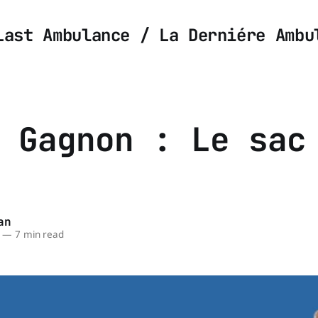
Last Ambulance / La Derniére Ambu
 Gagnon : Le sac
an
—
7 min read