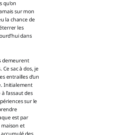
s qu’on
jamais sur mon
 eu la chance de
éterrer les
jourd’hui dans
les demeurent
. Ce sac à dos, je
es entrailles d’un
. Initialement
 à l’assaut des
xpériences sur le
pprendre
iaque est par
e maison et
jà accumulé des