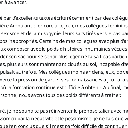
r à avancer.
ar d’excellents textes écrits récemment par des collègu
ière Ambulance, encore à ce jour, mes collègues féminins
 sexisme et de la misogynie, leurs sacs tirés vers le bas pa
pos inappropriés. Certains de mes collègues avec plus d’
ux composer avec le poids d’histoires inhumaines vécues 
er son sac pour se sentir plus léger ne faisait pas partie
es, plusieurs sont maintenant cloués au sol, incapable d
opulsait autrefois. Mes collègues moins anciens, eux, doi
exerce la pression de garder ses connaissances à jour à la 
ù la formation continue est difficile à obtenir. Au final, 
rsonne, nous avons tous des poids différents à traîner.
ré, je ne souhaite pas réinventer le préhospitalier avec 
sombri par la négativité et le pessimisme, je ne fais que v
ue j’en conclus que s’il m’est parfois difficile de continue