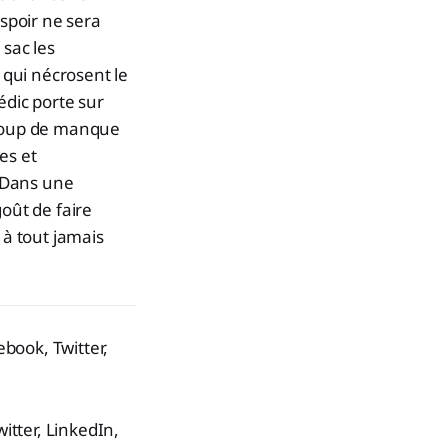
espoir ne sera
 sac les
 qui nécrosent le
édic porte sur
à coup de manque
es et
. Dans une
goût de faire
 à tout jamais
ebook, Twitter,
itter, LinkedIn,