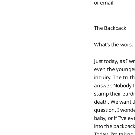
or email.
The Backpack
What's the worst 
Just today, as I w
even the youngest
inquiry. The trut
answer. Nobody tr
stamp their eardru
death. We want th
question, I wonde
baby, or if I've e
into the backpack
Today, I'm taking