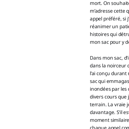
mort. On souhaite
m’adresse cette 
appel préféré, si
réanimer un patie
histoires qui dét
mon sac pour y d
Dans mon sac, d’i
dans la noirceur d
l’ai conçu durant
sac qui emmagasin
inondées par les 
divers cours que 
terrain. La vraie
davantage. S’il es
moment similaire,
chaque appel comp