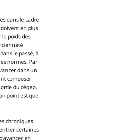
es dans le cadre
 doivent en plus
r le poids des
ancienneté
dans le passé, à
 des normes. Par
’avancer dans un
vent composer
sortie du cégep,
mon point est que
mes chroniques.
entiler certaines
r d’avancer en