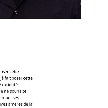
poser cette
à fait poser cette
 curiosité
ne ne souhaite
tamper ses
uves amères de la