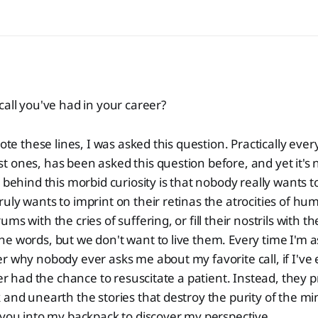
call you've had in your career?
rote these lines, I was asked this question. Practically eve
 ones, has been asked this question before, and yet it's no
h behind this morbid curiosity is that nobody really wants 
uly wants to imprint on their retinas the atrocities of hu
ms with the cries of suffering, or fill their nostrils with th
e words, but we don't want to live them. Every time I'm a
r why nobody ever asks me about my favorite call, if I've 
ver had the chance to resuscitate a patient. Instead, they p
 and unearth the stories that destroy the purity of the mi
 you into my backpack to discover my perspective.