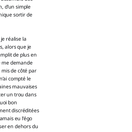
n, d’un simple
nique sortir de
e réalise la
, alors que je
mplit de plus en
 Je me demande
 mis de côté par
n’ai compté le
taines mauvaises
cer un trou dans
quoi bon
ement discréditées
jamais eu l’égo
isser en dehors du