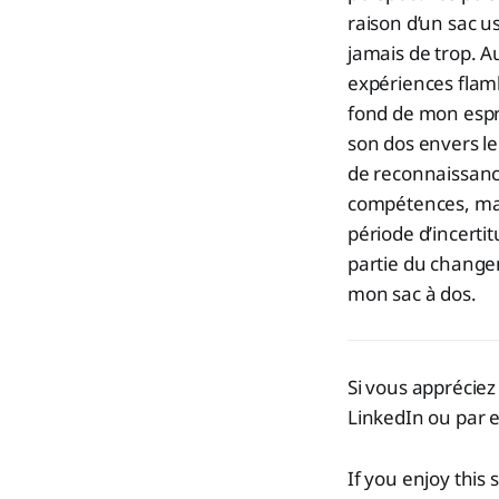
raison d’un sac u
jamais de trop. A
expériences flamb
fond de mon espri
son dos envers l
de reconnaissance
compétences, mais
période d’incertit
partie du changem
mon sac à dos.
Si vous appréciez 
LinkedIn ou par e
If you enjoy this 