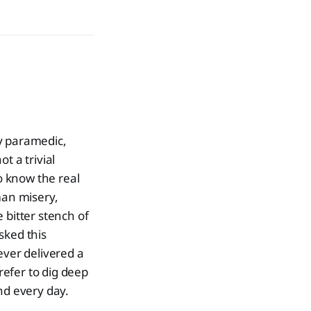
ry paramedic,
t a trivial
to know the real
man misery,
e bitter stench of
sked this
ever delivered a
refer to dig deep
nd every day.