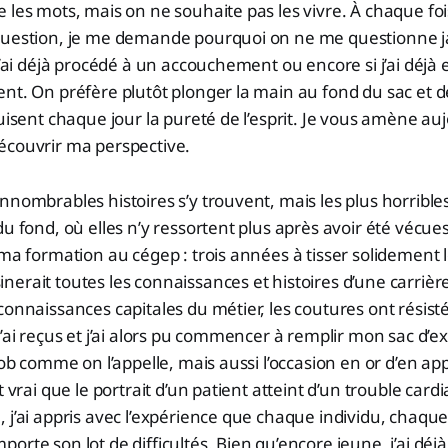
 les mots, mais on ne souhaite pas les vivre. À chaque foi
question, je me demande pourquoi on ne me questionne 
 j’ai déjà procédé à un accouchement ou encore si j’ai déjà
nt. On préfère plutôt plonger la main au fond du sac et d
ruisent chaque jour la pureté de l’esprit. Je vous amène au
écouvrir ma perspective.
nnombrables histoires s’y trouvent, mais les plus horrib
u fond, où elles n’y ressortent plus après avoir été vécues
 ma formation au cégep : trois années à tisser solidement l
erait toutes les connaissances et histoires d’une carrière
connaissances capitales du métier, les coutures ont résisté
j’ai reçus et j’ai alors pu commencer à remplir mon sac d’e
 job comme on l’appelle, mais aussi l’occasion en or d’en a
t vrai que le portrait d’un patient atteint d’un trouble card
 j’ai appris avec l’expérience que chaque individu, chaqu
orte son lot de difficultés. Bien qu’encore jeune, j’ai dé