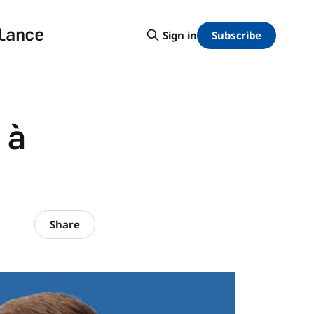
lance
Subscribe
Sign in
 à
Share