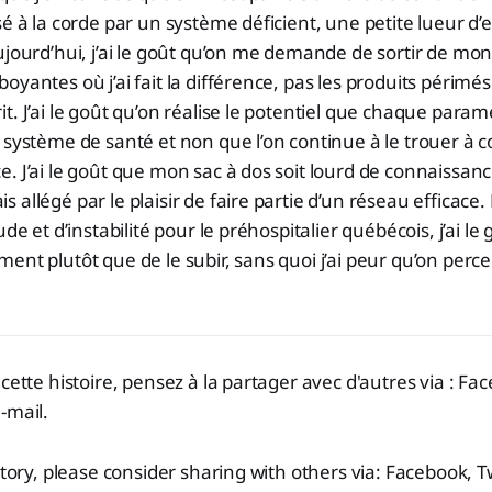
sé à la corde par un système déficient, une petite lueur d’
ujourd’hui, j’ai le goût qu’on me demande de sortir de mon
oyantes où j’ai fait la différence, pas les produits périmés
t. J’ai le goût qu’on réalise le potentiel que chaque param
e système de santé et non que l’on continue à le trouer 
. J’ai le goût que mon sac à dos soit lourd de connaissanc
 allégé par le plaisir de faire partie d’un réseau efficace
ude et d’instabilité pour le préhospitalier québécois, j’ai le 
ent plutôt que de le subir, sans quoi j’ai peur qu’on perce
cette histoire, pensez à la partager avec d'autres via : Fac
-mail.
story, please consider sharing with others via: Facebook, Tw