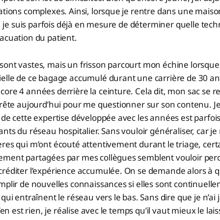
ations complexes. Ainsi, lorsque je rentre dans une maiso
r, je suis parfois déjà en mesure de déterminer quelle tech
acuation du patient.
ont vastes, mais un frisson parcourt mon échine lorsque j
elle de ce bagage accumulé durant une carrière de 30 ans
ore 4 années derrière la ceinture. Cela dit, mon sac se re
arrête aujourd’hui pour me questionner sur son contenu.
 de cette expertise développée avec les années est parfois
nts du réseau hospitalier. Sans vouloir généraliser, car je 
res qui m’ont écouté attentivement durant le triage, cer
ement partagées par mes collègues semblent vouloir per
créditer l’expérience accumulée. On se demande alors à 
mplir de nouvelles connaissances si elles sont continuell
qui entraînent le réseau vers le bas. Sans dire que je n’ai 
n’en est rien, je réalise avec le temps qu’il vaut mieux le la