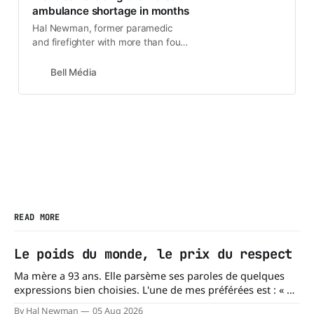
ambulance shortage in months
Hal Newman, former paramedic
and firefighter with more than four
decades of experience in
emergency health services, who
Bell Média
now writes for The Rover
READ MORE
Le poids du monde, le prix du respect
Ma mère a 93 ans. Elle parsème ses paroles de quelques
expressions bien choisies. L'une de mes préférées est : « À
chacun son mishegoss. » Mishegoss est un mot yiddish qui
By Hal Newman
05 Aug 2026