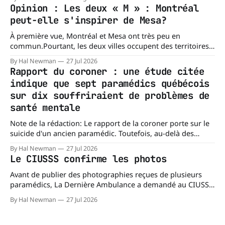
évoque la folie, les lubies, les absurdités de la vie. Chacun
Opinion : Les deux « M » : Montréal
porte les siennes. Elle en a d'
peut-elle s'inspirer de Mesa?
À première vue, Montréal et Mesa ont très peu en
commun.Pourtant, les deux villes occupent des territoires
comparables. Mesa, en Arizona, couvre environ 359 km²
By Hal Newman
27 Jul 2026
(138,7 milles carrés), alors que l'île de Montréal s'étend sur
Rapport du coroner : une étude citée
près de 499 km². La différence n'est
indique que sept paramédics québécois
sur dix souffriraient de problèmes de
santé mentale
Note de la rédaction: Le rapport de la coroner porte sur le
suicide d'un ancien paramédic. Toutefois, au-delà des
circonstances ayant mené à cette enquête, il s'intéresse à
By Hal Newman
27 Jul 2026
une question plus large : les blessures psychologiques chez
Le CIUSSS confirme les photos
les paramédics et les mécanismes de soutien qui leur
Avant de publier des photographies reçues de plusieurs
paramédics, La Dernière Ambulance a demandé au CIUSSS
du Nord-de-l'Île-de-Montréal de confirmer leur authenticité
By Hal Newman
27 Jul 2026
ainsi que leur utilisation. Dans un courriel transmis à La
Dernière Ambulance, l'Équipe des relations médias et des
affaires publiques,