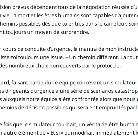
ision prévus dépendent tous de la négociation réussie d’u
La vie, la mort et les êtres humains sont capables d’ajoute
chemins possibles dès que tu entres dans le carrefour. Soin
nt toujours un moyen de surprendre.
un cours de conduite d’urgence, le mantra de mon instructe
laisse-toi toujours une issue. » Un chemin différent. La rou
des nombreux choix non couverts par le protocole.
ard, faisant partie d’une équipe concevant un simulateur 
s dirigeants d’urgence à une série de scénarios catastrop
s auxquels notre équipe a été confrontée alors que nous 
chemins de décision possibles qui seraient empruntés par l
e fois que le simulateur tournait, un véritable être humai
n autre élément de « Et si » qui modifiait immédiatement l