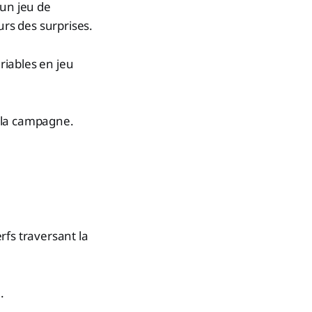
 un jeu de
urs des surprises.
ariables en jeu
à la campagne.
erfs traversant la
.