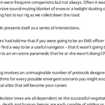
ren were frequent companions but not always. Often it was 
rsive sound-muting blanket of snow or a twilight dusting
g fast to our rig as we rolled down the road.
c presents itself as a series of intersections.
 had told me that if you were going to be an EMS officer
 find a way to be a useful navigator – that it wasn’t going
to an on-scene paramedic that he or she wasn’t doing CP
ng involves an unimaginable number of protocols designed
ithms for every possible emergent scenario you might enc
 atlas that will become your career.
ecision trees are all dependent on the successful negotiati
fe, death and human beings are each capable of adding or 