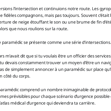
ersions l’intersection et continuions notre route. Les gyrop
e fidèles compagnons, mais pas toujours. Souvent c’était l
rture de neige étouffant le son ou une brume de fin d’été
alors que nous roulions sur la route.
ue paramédic se présente comme une série d’intersections
 m’avait dit que si tu voulais être un officier des servic
 tu devais constamment trouver un moyen d’être un navig
t pas de simplement annoncer à un paramédic sur place qu’il 
n côté du corps.
paramédic comprend un nombre inimaginable de protoco
hmes prévisibles pour chaque scénario d’urgence possible
’atlas médical d’urgence qui deviendra ta carrière.