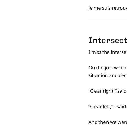
Je me suis retrou
Intersec
I miss the interse
On the job, when 
situation and dec
“Clear right,” sai
“Clear left,” I sai
And then we were