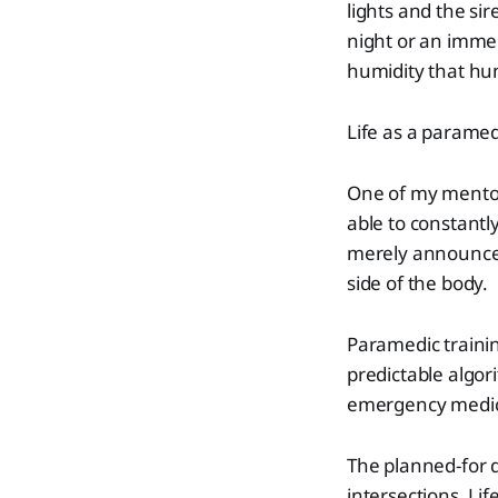
lights and the si
night or an imme
humidity that hun
Life as a paramedi
One of my mentors
able to constantly
merely announce 
side of the body.
Paramedic traini
predictable algor
emergency medical
The planned-for d
intersections. Li