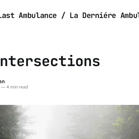
Last Ambulance / La Derniére Ambu
ntersections
an
—
4 min read