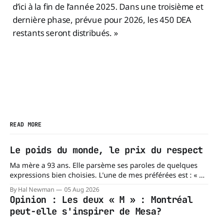
d’ici à la fin de l’année 2025. Dans une troisième et
dernière phase, prévue pour 2026, les 450 DEA
restants seront distribués. »
READ MORE
Le poids du monde, le prix du respect
Ma mère a 93 ans. Elle parsème ses paroles de quelques
expressions bien choisies. L'une de mes préférées est : « À
chacun son mishegoss. » Mishegoss est un mot yiddish qui
By Hal Newman
05 Aug 2026
évoque la folie, les lubies, les absurdités de la vie. Chacun
Opinion : Les deux « M » : Montréal
porte les siennes. Elle en a d'
peut-elle s'inspirer de Mesa?