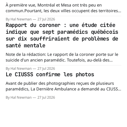
À première vue, Montréal et Mesa ont très peu en
commun.Pourtant, les deux villes occupent des territoires
comparables. Mesa, en Arizona, couvre environ 359 km²
By Hal Newman
27 Jul 2026
(138,7 milles carrés), alors que l'île de Montréal s'étend sur
Rapport du coroner : une étude citée
près de 499 km². La différence n'est
indique que sept paramédics québécois
sur dix souffriraient de problèmes de
santé mentale
Note de la rédaction: Le rapport de la coroner porte sur le
suicide d'un ancien paramédic. Toutefois, au-delà des
circonstances ayant mené à cette enquête, il s'intéresse à
By Hal Newman
27 Jul 2026
une question plus large : les blessures psychologiques chez
Le CIUSSS confirme les photos
les paramédics et les mécanismes de soutien qui leur
Avant de publier des photographies reçues de plusieurs
paramédics, La Dernière Ambulance a demandé au CIUSSS
du Nord-de-l'Île-de-Montréal de confirmer leur authenticité
By Hal Newman
27 Jul 2026
ainsi que leur utilisation. Dans un courriel transmis à La
Dernière Ambulance, l'Équipe des relations médias et des
affaires publiques,