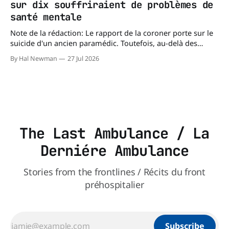
sur dix souffriraient de problèmes de
santé mentale
Note de la rédaction: Le rapport de la coroner porte sur le
suicide d'un ancien paramédic. Toutefois, au-delà des
circonstances ayant mené à cette enquête, il s'intéresse à
By Hal Newman
27 Jul 2026
une question plus large : les blessures psychologiques chez
les paramédics et les mécanismes de soutien qui leur
The Last Ambulance / La
Derniére Ambulance
Stories from the frontlines / Récits du front
préhospitalier
Subscribe