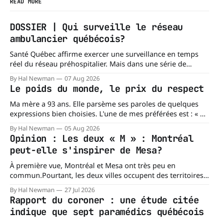
READ MORE
DOSSIER | Qui surveille le réseau
ambulancier québécois?
Santé Québec affirme exercer une surveillance en temps
réel du réseau préhospitalier. Mais dans une série de
réponses transmises à La Dernière Ambulance,
By Hal Newman
07 Aug 2026
l'organisation confirme ne pas tenir certains registres
Le poids du monde, le prix du respect
provinciaux qui permettraient de mesurer des situations
pourtant fondamentales pour évaluer la capacité du réseau
Ma mère a 93 ans. Elle parsème ses paroles de quelques
à répondre à
expressions bien choisies. L'une de mes préférées est : « À
chacun son mishegoss. » Mishegoss est un mot yiddish qui
By Hal Newman
05 Aug 2026
évoque la folie, les lubies, les absurdités de la vie. Chacun
Opinion : Les deux « M » : Montréal
porte les siennes. Elle en a d'
peut-elle s'inspirer de Mesa?
À première vue, Montréal et Mesa ont très peu en
commun.Pourtant, les deux villes occupent des territoires
comparables. Mesa, en Arizona, couvre environ 359 km²
By Hal Newman
27 Jul 2026
(138,7 milles carrés), alors que l'île de Montréal s'étend sur
Rapport du coroner : une étude citée
près de 499 km². La différence n'est
indique que sept paramédics québécois