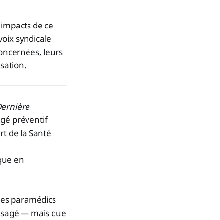
impacts de ce
voix syndicale
oncernées, leurs
isation.
Dernière
ngé préventif
rt de la Santé
ique en
 des paramédics
isagé — mais que