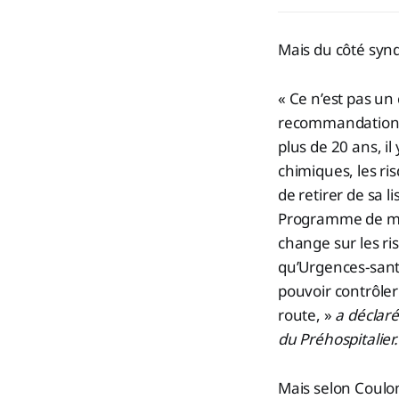
Mais du côté syndi
« Ce n’est pas un
recommandations s
plus de 20 ans, il
chimiques, les ri
de retirer de sa l
Programme de mat
change sur les ris
qu’Urgences-santé
pouvoir contrôler
route, »
a déclaré
du Préhospitalier.
Mais selon Coulom