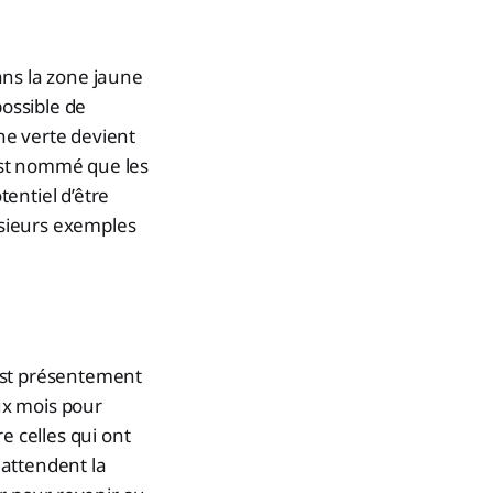
ans la zone jaune
possible de
ne verte devient
est nommé que les
entiel d’être
lusieurs exemples
est présentement
eux mois pour
re celles qui ont
 attendent la