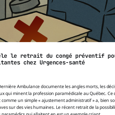
èle le retrait du congé préventif po
itantes chez Urgences-santé
Dernière Ambulance documente les angles morts, les déci
ieux qui minent la profession paramédicale au Québec. Ce
 comme un simple « ajustement administratif » a, bien so
ves sur des vies humaines. Le récent retrait de la possibil
s paramédics qui allaitent en est un exemple criant.