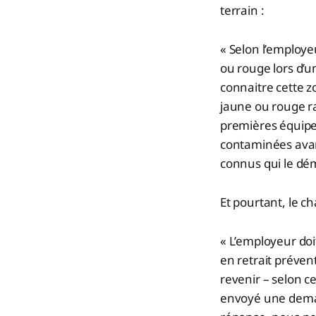
terrain :
« Selon l’employe
ou rouge lors d’u
connaitre cette 
jaune ou rouge r
premières équipes
contaminées avant
connus qui le dé
Et pourtant, le c
« L’employeur do
en retrait préven
revenir – selon ce
envoyé une deman