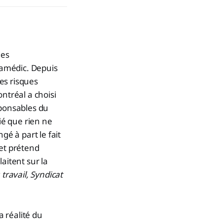
des
aramédic. Depuis
les risques
ntréal a choisi
esponsables du
ié que rien ne
gé à part le fait
 et prétend
aitent sur la
travail, Syndicat
 réalité du