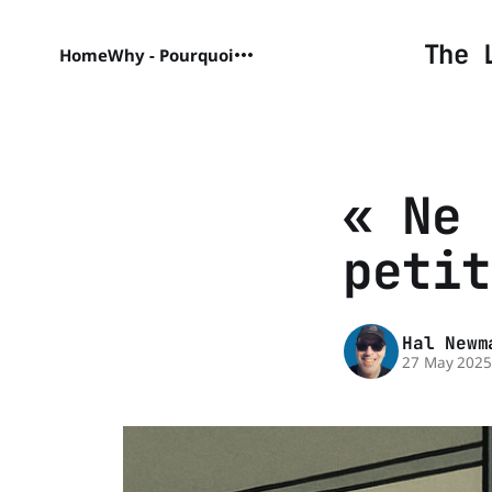
The 
Home
Why - Pourquoi
« Ne 
petit
Hal Newm
27 May 202