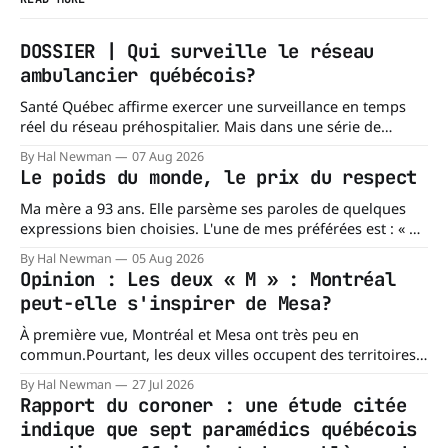
DOSSIER | Qui surveille le réseau
ambulancier québécois?
Santé Québec affirme exercer une surveillance en temps
réel du réseau préhospitalier. Mais dans une série de
réponses transmises à La Dernière Ambulance,
By Hal Newman
07 Aug 2026
l'organisation confirme ne pas tenir certains registres
Le poids du monde, le prix du respect
provinciaux qui permettraient de mesurer des situations
pourtant fondamentales pour évaluer la capacité du réseau
Ma mère a 93 ans. Elle parsème ses paroles de quelques
à répondre à
expressions bien choisies. L'une de mes préférées est : « À
chacun son mishegoss. » Mishegoss est un mot yiddish qui
By Hal Newman
05 Aug 2026
évoque la folie, les lubies, les absurdités de la vie. Chacun
Opinion : Les deux « M » : Montréal
porte les siennes. Elle en a d'
peut-elle s'inspirer de Mesa?
À première vue, Montréal et Mesa ont très peu en
commun.Pourtant, les deux villes occupent des territoires
comparables. Mesa, en Arizona, couvre environ 359 km²
By Hal Newman
27 Jul 2026
(138,7 milles carrés), alors que l'île de Montréal s'étend sur
Rapport du coroner : une étude citée
près de 499 km². La différence n'est
indique que sept paramédics québécois