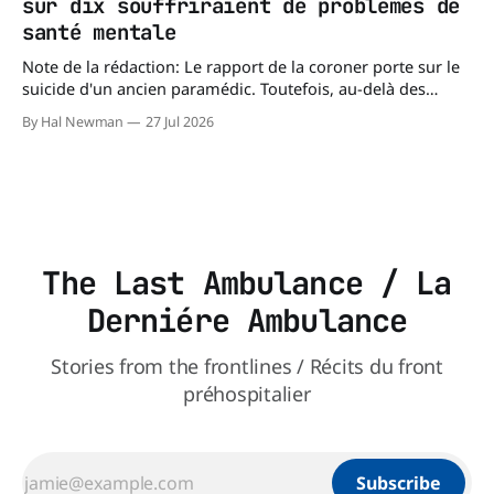
sur dix souffriraient de problèmes de
santé mentale
Note de la rédaction: Le rapport de la coroner porte sur le
suicide d'un ancien paramédic. Toutefois, au-delà des
circonstances ayant mené à cette enquête, il s'intéresse à
By Hal Newman
27 Jul 2026
une question plus large : les blessures psychologiques chez
les paramédics et les mécanismes de soutien qui leur
The Last Ambulance / La
Derniére Ambulance
Stories from the frontlines / Récits du front
préhospitalier
Subscribe