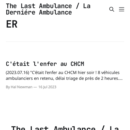
The Last Ambulance / La
Derniére Ambulance
ER
C'était l'enfer au CHCM
(2023.07.16) "C'était l'enfer au CHCM hier soir ! 8 véhicules
ambulanciers en retenu, délai triage de près de 2 heures.
Au final, le CHCM sera détourné dans les minutes qui
By Hal Newman
16 Jul 2023
suivent. Les deux véhicules ambulanciers de Louiseville se
retrouvent à faire des prio 1
The Last Ambulance / La