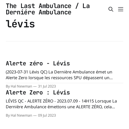
The Last Ambulance / La
Derniére Ambulance
lévis
Alerte zéro - Lévis
(2023-07-31 Lévis QC) La Dernière Ambulance émet un
Alerte Zero lorsque les ressources SPU dépassent un
niveau critique. Deux appels de Priorité 0 avec des délais
By Hal Newman
31 Jul 2023
de réponse critiques entre 20H et 20H30. Priorité 0 = Haut
Alerte Zero : Lévis
risque d’arrêt cardio-respiratoire
LÉVIS QC - ALERTE ZÉRO - 2023.07.09 - 14H15 Lorsque La
Dernière Ambulance émettons une ALERTE ZÉRO, cela
signifie que les ressources de soins préhospitaliers
By Hal Newman
09 Jul 2023
d'urgence sont à un niveau critique :- lorsqu'il n'y a pas
d'ambulances disponibles pour répondre aux appels, -