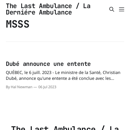
The Last Ambulance / La
Derniére Ambulance
MSSS
Dubé announce une entente
QUÉBEC, le 6 juill. 2023 - Le ministre de la Santé, Christian
Dubé, annonce qu'une entente a été conclue avec les
entreprises ambulancières qui desservent les différentes
By Hal Newman
06 Jul 2023
régions du Québec pour convenir du nouveau contrat de
service. Après plusieurs mois de travaux, le gouvernement
du Québec et les établissements
The Last Ambulance / La