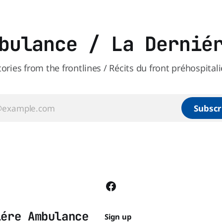
bulance / La Dernié
tories from the frontlines / Récits du front préhospitali
Subscr
iére Ambulance
Sign up