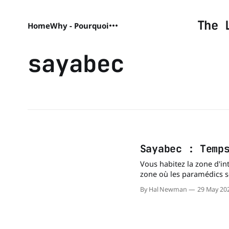
The 
Home
Why - Pourquoi
sayabec
Sayabec : Temp
Vous habitez la zone d'intervent
zone où les paramédics so
minutes. Une intervention précoce en cas d'arrêt cardiaque est le meilleur moyen
By Hal Newman
29 May 20
d'augmenter les chances