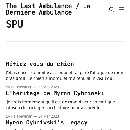
The Last Ambulance / La
Derniére Ambulance
SPU
Méfiez-vous du chien
J'étais encore à moitié accroupi et j'ai paré l'attaque de mon
bras droit. Le chien a mordu et m'a tenu au niveau du
poignet droit... Tout en me redressant, je ressentais une
By Hal Newman
25 Mar 2023
vive douleur au poignet, comme s'il était pris dans un étau
L'héritage de Myron Cybriwski
que l'on continue de serrer.
‘Je crois fermement qu’il est de mon devoir en tant que
citoyen de partager son histoire pour assurer le
changement et de faire tout ce que je peux pour que cela
By Hal Newman
24 Mar 2023
ne se reproduise plus.’
Myron Cybriwski’s Legacy