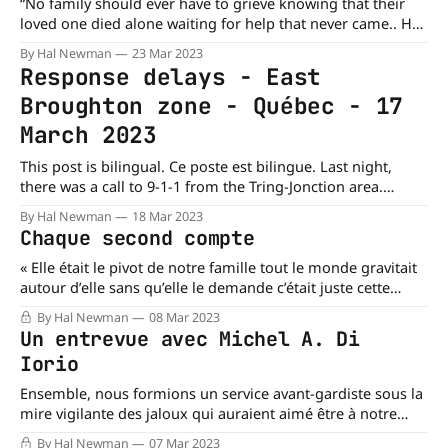
“No family should ever have to grieve knowing that their
loved one died alone waiting for help that never came.. He
was not well enough to call anyone else for help or to get
By Hal Newman
23 Mar 2023
to the hospital himself. He was told help was on the way,
Response delays - East
and it came too late...
Broughton zone - Québec - 17
March 2023
This post is bilingual. Ce poste est bilingue. Last night,
there was a call to 9-1-1 from the Tring-Jonction area.
Emergency medical dispatchers triaged the patient as a
By Hal Newman
18 Mar 2023
Priority 3. Priority 3 = Potential risk of clinical deterioration.
Chaque second compte
The closest available paramedics were assigned to the call.
Up
« Elle était le pivot de notre famille tout le monde gravitait
autour d’elle sans qu’elle le demande c’était juste cette
façon d’être et de donner à l’autre »
By Hal Newman
08 Mar 2023
Un entrevue avec Michel A. Di
Iorio
Ensemble, nous formions un service avant-gardiste sous la
mire vigilante des jaloux qui auraient aimé être à notre
place, possédant l’équipement de pointe (pour l’époque),
By Hal Newman
07 Mar 2023