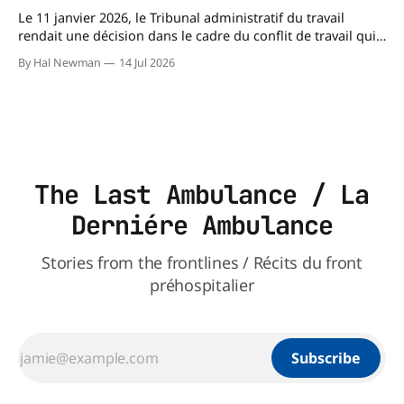
affaires publiques,
Le 11 janvier 2026, le Tribunal administratif du travail
rendait une décision dans le cadre du conflit de travail qui
opposait les entreprises ambulancières du Québec et les
By Hal Newman
14 Jul 2026
organisations syndicales représentant les paramédics. À
l'époque, le litige portait sur un moyen de pression
particulier : l'échange volontaire
The Last Ambulance / La
Derniére Ambulance
Stories from the frontlines / Récits du front
préhospitalier
Subscribe