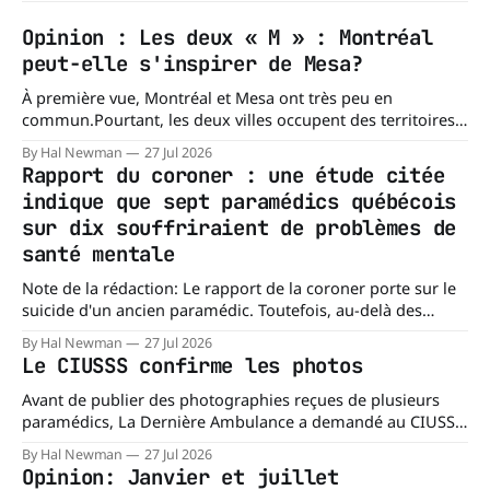
Opinion : Les deux « M » : Montréal
peut-elle s'inspirer de Mesa?
À première vue, Montréal et Mesa ont très peu en
commun.Pourtant, les deux villes occupent des territoires
comparables. Mesa, en Arizona, couvre environ 359 km²
By Hal Newman
27 Jul 2026
(138,7 milles carrés), alors que l'île de Montréal s'étend sur
Rapport du coroner : une étude citée
près de 499 km². La différence n'est
indique que sept paramédics québécois
sur dix souffriraient de problèmes de
santé mentale
Note de la rédaction: Le rapport de la coroner porte sur le
suicide d'un ancien paramédic. Toutefois, au-delà des
circonstances ayant mené à cette enquête, il s'intéresse à
By Hal Newman
27 Jul 2026
une question plus large : les blessures psychologiques chez
Le CIUSSS confirme les photos
les paramédics et les mécanismes de soutien qui leur
Avant de publier des photographies reçues de plusieurs
paramédics, La Dernière Ambulance a demandé au CIUSSS
du Nord-de-l'Île-de-Montréal de confirmer leur authenticité
By Hal Newman
27 Jul 2026
ainsi que leur utilisation. Dans un courriel transmis à La
Opinion: Janvier et juillet
Dernière Ambulance, l'Équipe des relations médias et des