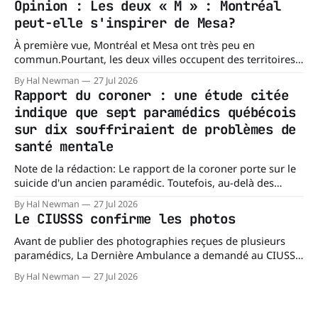
Opinion : Les deux « M » : Montréal
porte les siennes. Elle en a d'
peut-elle s'inspirer de Mesa?
À première vue, Montréal et Mesa ont très peu en
commun.Pourtant, les deux villes occupent des territoires
comparables. Mesa, en Arizona, couvre environ 359 km²
By Hal Newman
27 Jul 2026
(138,7 milles carrés), alors que l'île de Montréal s'étend sur
Rapport du coroner : une étude citée
près de 499 km². La différence n'est
indique que sept paramédics québécois
sur dix souffriraient de problèmes de
santé mentale
Note de la rédaction: Le rapport de la coroner porte sur le
suicide d'un ancien paramédic. Toutefois, au-delà des
circonstances ayant mené à cette enquête, il s'intéresse à
By Hal Newman
27 Jul 2026
une question plus large : les blessures psychologiques chez
Le CIUSSS confirme les photos
les paramédics et les mécanismes de soutien qui leur
Avant de publier des photographies reçues de plusieurs
paramédics, La Dernière Ambulance a demandé au CIUSSS
du Nord-de-l'Île-de-Montréal de confirmer leur authenticité
By Hal Newman
27 Jul 2026
ainsi que leur utilisation. Dans un courriel transmis à La
Dernière Ambulance, l'Équipe des relations médias et des
affaires publiques,