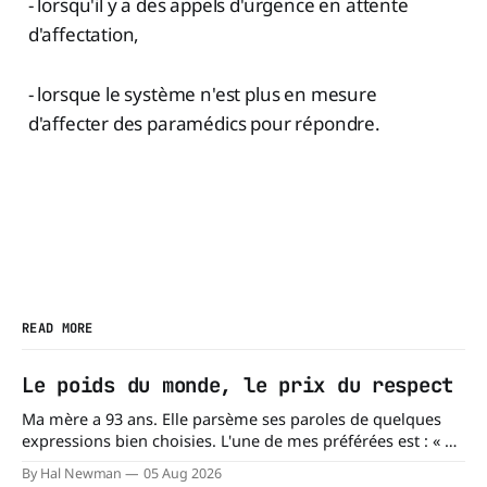
- lorsqu'il y a des appels d'urgence en attente
d'affectation,
- lorsque le système n'est plus en mesure
d'affecter des paramédics pour répondre.
READ MORE
Le poids du monde, le prix du respect
Ma mère a 93 ans. Elle parsème ses paroles de quelques
expressions bien choisies. L'une de mes préférées est : « À
chacun son mishegoss. » Mishegoss est un mot yiddish qui
By Hal Newman
05 Aug 2026
évoque la folie, les lubies, les absurdités de la vie. Chacun