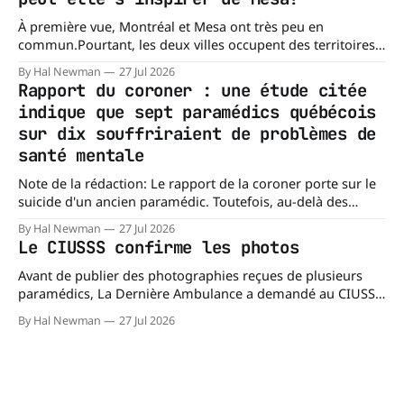
À première vue, Montréal et Mesa ont très peu en
commun.Pourtant, les deux villes occupent des territoires
comparables. Mesa, en Arizona, couvre environ 359 km²
By Hal Newman
27 Jul 2026
(138,7 milles carrés), alors que l'île de Montréal s'étend sur
Rapport du coroner : une étude citée
près de 499 km². La différence n'est
indique que sept paramédics québécois
sur dix souffriraient de problèmes de
santé mentale
Note de la rédaction: Le rapport de la coroner porte sur le
suicide d'un ancien paramédic. Toutefois, au-delà des
circonstances ayant mené à cette enquête, il s'intéresse à
By Hal Newman
27 Jul 2026
une question plus large : les blessures psychologiques chez
Le CIUSSS confirme les photos
les paramédics et les mécanismes de soutien qui leur
Avant de publier des photographies reçues de plusieurs
paramédics, La Dernière Ambulance a demandé au CIUSSS
du Nord-de-l'Île-de-Montréal de confirmer leur authenticité
By Hal Newman
27 Jul 2026
ainsi que leur utilisation. Dans un courriel transmis à La
Dernière Ambulance, l'Équipe des relations médias et des
affaires publiques,