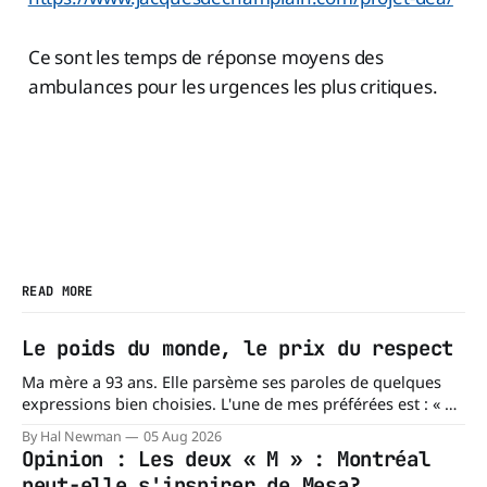
Ce sont les temps de réponse moyens des
ambulances pour les urgences les plus critiques.
READ MORE
Le poids du monde, le prix du respect
Ma mère a 93 ans. Elle parsème ses paroles de quelques
expressions bien choisies. L'une de mes préférées est : « À
chacun son mishegoss. » Mishegoss est un mot yiddish qui
By Hal Newman
05 Aug 2026
évoque la folie, les lubies, les absurdités de la vie. Chacun
Opinion : Les deux « M » : Montréal
porte les siennes. Elle en a d'
peut-elle s'inspirer de Mesa?