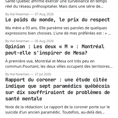
Santé Québec affirme exercer une surveillance en temps
réel du réseau préhospitalier. Mais dans une série de
réponses transmises à La Dernière Ambulance,
By Hal Newman
07 Aug 2026
l'organisation confirme ne pas tenir certains registres
Le poids du monde, le prix du respect
provinciaux qui permettraient de mesurer des situations
pourtant fondamentales pour évaluer la capacité du réseau
Ma mère a 93 ans. Elle parsème ses paroles de quelques
à répondre à
expressions bien choisies. L'une de mes préférées est : « À
chacun son mishegoss. » Mishegoss est un mot yiddish qui
By Hal Newman
05 Aug 2026
évoque la folie, les lubies, les absurdités de la vie. Chacun
Opinion : Les deux « M » : Montréal
porte les siennes. Elle en a d'
peut-elle s'inspirer de Mesa?
À première vue, Montréal et Mesa ont très peu en
commun.Pourtant, les deux villes occupent des territoires
comparables. Mesa, en Arizona, couvre environ 359 km²
By Hal Newman
27 Jul 2026
(138,7 milles carrés), alors que l'île de Montréal s'étend sur
Rapport du coroner : une étude citée
près de 499 km². La différence n'est
indique que sept paramédics québécois
sur dix souffriraient de problèmes de
santé mentale
Note de la rédaction: Le rapport de la coroner porte sur le
suicide d'un ancien paramédic. Toutefois, au-delà des
circonstances ayant mené à cette enquête, il s'intéresse à