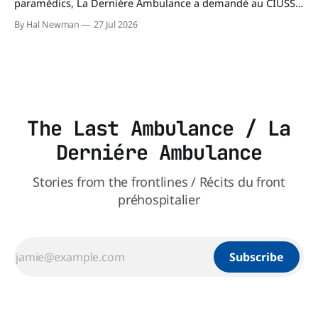
paramédics, La Dernière Ambulance a demandé au CIUSSS
du Nord-de-l'Île-de-Montréal de confirmer leur authenticité
By Hal Newman
27 Jul 2026
ainsi que leur utilisation. Dans un courriel transmis à La
Dernière Ambulance, l'Équipe des relations médias et des
affaires publiques,
The Last Ambulance / La
Derniére Ambulance
Stories from the frontlines / Récits du front
préhospitalier
Subscribe