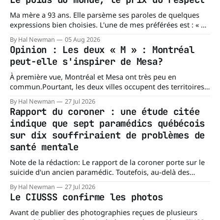
Ma mère a 93 ans. Elle parsème ses paroles de quelques
expressions bien choisies. L'une de mes préférées est : « À
chacun son mishegoss. » Mishegoss est un mot yiddish qui
By Hal Newman
05 Aug 2026
évoque la folie, les lubies, les absurdités de la vie. Chacun
Opinion : Les deux « M » : Montréal
porte les siennes. Elle en a d'
peut-elle s'inspirer de Mesa?
À première vue, Montréal et Mesa ont très peu en
commun.Pourtant, les deux villes occupent des territoires
comparables. Mesa, en Arizona, couvre environ 359 km²
By Hal Newman
27 Jul 2026
(138,7 milles carrés), alors que l'île de Montréal s'étend sur
Rapport du coroner : une étude citée
près de 499 km². La différence n'est
indique que sept paramédics québécois
sur dix souffriraient de problèmes de
santé mentale
Note de la rédaction: Le rapport de la coroner porte sur le
suicide d'un ancien paramédic. Toutefois, au-delà des
circonstances ayant mené à cette enquête, il s'intéresse à
By Hal Newman
27 Jul 2026
une question plus large : les blessures psychologiques chez
Le CIUSSS confirme les photos
les paramédics et les mécanismes de soutien qui leur
Avant de publier des photographies reçues de plusieurs