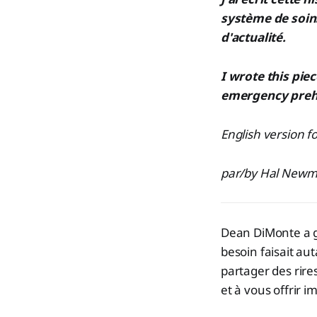
système de soins
d'actualité.
I wrote this piec
emergency preho
English version f
par/by Hal New
Dean DiMonte a g
besoin faisait aut
partager des rires
et à vous offrir 