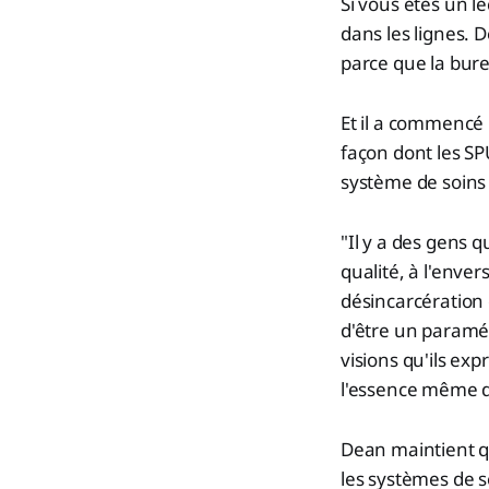
Si vous êtes un l
dans les lignes. D
parce que la bure
Et il a commencé
façon dont les S
système de soins
"Il y a des gens 
qualité, à l'enve
désincarcération 
d'être un paraméd
visions qu'ils ex
l'essence même d
Dean maintient q
les systèmes de 