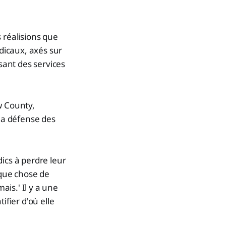
 réalisions que
dicaux, axés sur
ant des services
w County,
 la défense des
ics à perdre leur
que chose de
ais.' Il y a une
ifier d'où elle