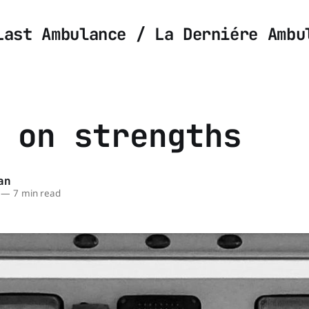
Last Ambulance / La Derniére Ambu
 on strengths
an
—
7 min read