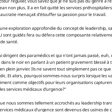
ecteur régulier, vous savez que je ne suis pas du genre à r
ean non plus. Il a en fait quitté les services préhospitalie
aucratie menaçait d'étouffer sa passion pour le travail.
 une exploration approfondie du concept de leadership, s
PU sont guidés fera ou défera cette composante relativem
 de santé.
qui dirigent des paramédics et qui n'ont jamais passé, euh
rs dans le noir en parlant à un patient gravement blessé à 
en plein janvier. Ils ne savent tout simplement pas ce que c
ic. Et alors, pourquoi sommes-nous surpris lorsque les va
priment comme objectifs pour leurs organisations capturen
es services médicaux d'urgence?"
ue nous sommes tellement accrochés au leadership tran
services médicaux d'urgence sont devenus des usines de 