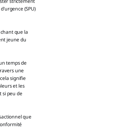
ester strictement
rs d'urgence (SPU)
achant que la
ent jeune du
, un temps de
travers une
ela signifie
leurs et les
t si peu de
sactionnel que
conformité