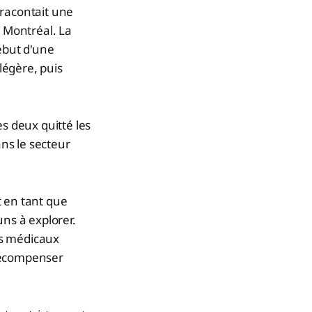
 racontait une
à Montréal. La
ébut d'une
légère, puis
 deux quitté les
ans le secteur
t en tant que
ns à explorer.
es médicaux
 récompenser