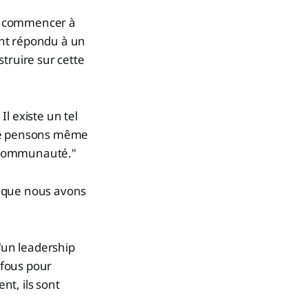
ns commencer à
ont répondu à un
truire sur cette
l existe un tel
 ne pensons même
a communauté."
é que nous avons
d'un leadership
 fous pour
t, ils sont