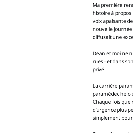
Ma première renco
histoire à propos
voix apaisante de
nouvelle journée d
diffusait une exc
Dean et moi ne n
rues - et dans son
privé.
La carrière param
paramédec hélo e
Chaque fois que 
d'urgence plus p
simplement pour ê