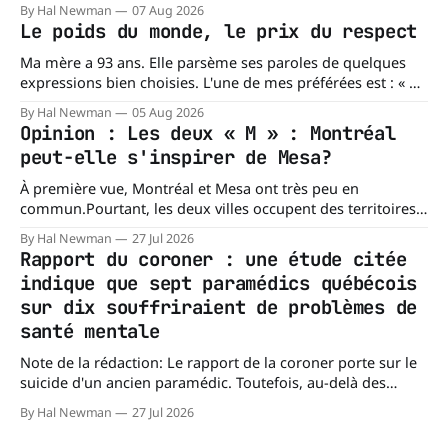
By Hal Newman
07 Aug 2026
l'organisation confirme ne pas tenir certains registres
Le poids du monde, le prix du respect
provinciaux qui permettraient de mesurer des situations
pourtant fondamentales pour évaluer la capacité du réseau
Ma mère a 93 ans. Elle parsème ses paroles de quelques
à répondre à
expressions bien choisies. L'une de mes préférées est : « À
chacun son mishegoss. » Mishegoss est un mot yiddish qui
By Hal Newman
05 Aug 2026
évoque la folie, les lubies, les absurdités de la vie. Chacun
Opinion : Les deux « M » : Montréal
porte les siennes. Elle en a d'
peut-elle s'inspirer de Mesa?
À première vue, Montréal et Mesa ont très peu en
commun.Pourtant, les deux villes occupent des territoires
comparables. Mesa, en Arizona, couvre environ 359 km²
By Hal Newman
27 Jul 2026
(138,7 milles carrés), alors que l'île de Montréal s'étend sur
Rapport du coroner : une étude citée
près de 499 km². La différence n'est
indique que sept paramédics québécois
sur dix souffriraient de problèmes de
santé mentale
Note de la rédaction: Le rapport de la coroner porte sur le
suicide d'un ancien paramédic. Toutefois, au-delà des
circonstances ayant mené à cette enquête, il s'intéresse à
By Hal Newman
27 Jul 2026
une question plus large : les blessures psychologiques chez
les paramédics et les mécanismes de soutien qui leur