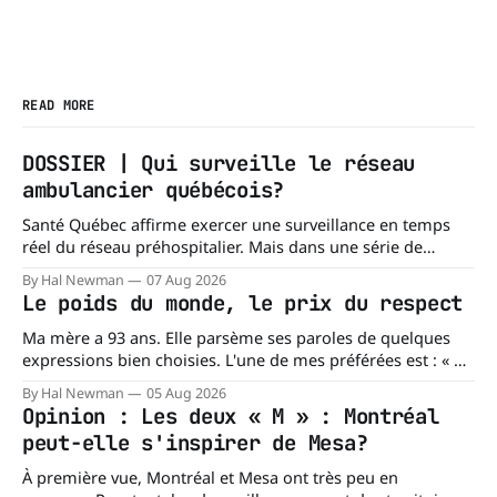
READ MORE
DOSSIER | Qui surveille le réseau
ambulancier québécois?
Santé Québec affirme exercer une surveillance en temps
réel du réseau préhospitalier. Mais dans une série de
réponses transmises à La Dernière Ambulance,
By Hal Newman
07 Aug 2026
l'organisation confirme ne pas tenir certains registres
Le poids du monde, le prix du respect
provinciaux qui permettraient de mesurer des situations
pourtant fondamentales pour évaluer la capacité du réseau
Ma mère a 93 ans. Elle parsème ses paroles de quelques
à répondre à
expressions bien choisies. L'une de mes préférées est : « À
chacun son mishegoss. » Mishegoss est un mot yiddish qui
By Hal Newman
05 Aug 2026
évoque la folie, les lubies, les absurdités de la vie. Chacun
Opinion : Les deux « M » : Montréal
porte les siennes. Elle en a d'
peut-elle s'inspirer de Mesa?
À première vue, Montréal et Mesa ont très peu en