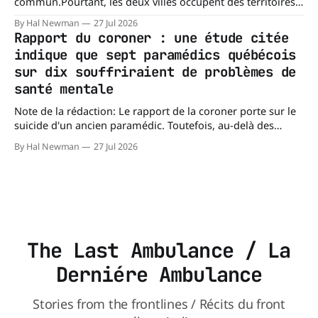
commun.Pourtant, les deux villes occupent des territoires
comparables. Mesa, en Arizona, couvre environ 359 km²
By Hal Newman
27 Jul 2026
(138,7 milles carrés), alors que l'île de Montréal s'étend sur
Rapport du coroner : une étude citée
près de 499 km². La différence n'est
indique que sept paramédics québécois
sur dix souffriraient de problèmes de
santé mentale
Note de la rédaction: Le rapport de la coroner porte sur le
suicide d'un ancien paramédic. Toutefois, au-delà des
circonstances ayant mené à cette enquête, il s'intéresse à
By Hal Newman
27 Jul 2026
une question plus large : les blessures psychologiques chez
les paramédics et les mécanismes de soutien qui leur
The Last Ambulance / La
Derniére Ambulance
Stories from the frontlines / Récits du front