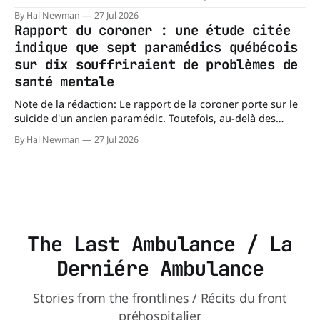
comparables. Mesa, en Arizona, couvre environ 359 km²
By Hal Newman
27 Jul 2026
(138,7 milles carrés), alors que l'île de Montréal s'étend sur
Rapport du coroner : une étude citée
près de 499 km². La différence n'est
indique que sept paramédics québécois
sur dix souffriraient de problèmes de
santé mentale
Note de la rédaction: Le rapport de la coroner porte sur le
suicide d'un ancien paramédic. Toutefois, au-delà des
circonstances ayant mené à cette enquête, il s'intéresse à
By Hal Newman
27 Jul 2026
une question plus large : les blessures psychologiques chez
les paramédics et les mécanismes de soutien qui leur
The Last Ambulance / La
Derniére Ambulance
Stories from the frontlines / Récits du front
préhospitalier