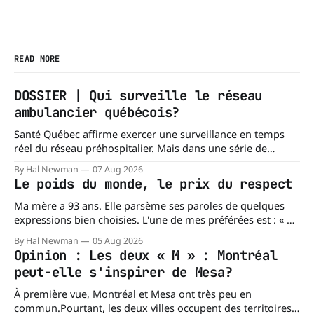
READ MORE
DOSSIER | Qui surveille le réseau
ambulancier québécois?
Santé Québec affirme exercer une surveillance en temps
réel du réseau préhospitalier. Mais dans une série de
réponses transmises à La Dernière Ambulance,
By Hal Newman
07 Aug 2026
l'organisation confirme ne pas tenir certains registres
Le poids du monde, le prix du respect
provinciaux qui permettraient de mesurer des situations
pourtant fondamentales pour évaluer la capacité du réseau
Ma mère a 93 ans. Elle parsème ses paroles de quelques
à répondre à
expressions bien choisies. L'une de mes préférées est : « À
chacun son mishegoss. » Mishegoss est un mot yiddish qui
By Hal Newman
05 Aug 2026
évoque la folie, les lubies, les absurdités de la vie. Chacun
Opinion : Les deux « M » : Montréal
porte les siennes. Elle en a d'
peut-elle s'inspirer de Mesa?
À première vue, Montréal et Mesa ont très peu en
commun.Pourtant, les deux villes occupent des territoires