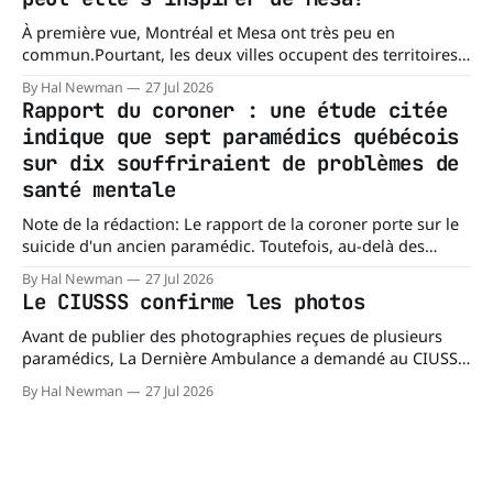
À première vue, Montréal et Mesa ont très peu en
commun.Pourtant, les deux villes occupent des territoires
comparables. Mesa, en Arizona, couvre environ 359 km²
By Hal Newman
27 Jul 2026
(138,7 milles carrés), alors que l'île de Montréal s'étend sur
Rapport du coroner : une étude citée
près de 499 km². La différence n'est
indique que sept paramédics québécois
sur dix souffriraient de problèmes de
santé mentale
Note de la rédaction: Le rapport de la coroner porte sur le
suicide d'un ancien paramédic. Toutefois, au-delà des
circonstances ayant mené à cette enquête, il s'intéresse à
By Hal Newman
27 Jul 2026
une question plus large : les blessures psychologiques chez
Le CIUSSS confirme les photos
les paramédics et les mécanismes de soutien qui leur
Avant de publier des photographies reçues de plusieurs
paramédics, La Dernière Ambulance a demandé au CIUSSS
du Nord-de-l'Île-de-Montréal de confirmer leur authenticité
By Hal Newman
27 Jul 2026
ainsi que leur utilisation. Dans un courriel transmis à La
Dernière Ambulance, l'Équipe des relations médias et des
affaires publiques,