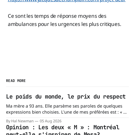
Ce sont les temps de réponse moyens des
ambulances pour les urgences les plus critiques.
READ MORE
Le poids du monde, le prix du respect
Ma mère a 93 ans. Elle parsème ses paroles de quelques
expressions bien choisies. L'une de mes préférées est : « À
chacun son mishegoss. » Mishegoss est un mot yiddish qui
By Hal Newman
05 Aug 2026
évoque la folie, les lubies, les absurdités de la vie. Chacun
Opinion : Les deux « M » : Montréal
porte les siennes. Elle en a d'
peut-elle s'inspirer de Mesa?