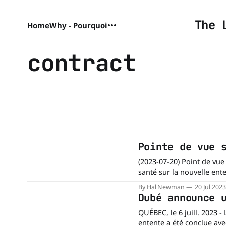
The 
Home
Why - Pourquoi
contract
Pointe de vue 
(2023-07-20) Point de vue d'un ancien paramédic devenu stratège des systèmes de
santé sur la nouvelle ent
partir d'octobre. Les systèmes qui tomberont inévitablement en panne (sans ordre de
By Hal Newman
20 Jul 2023
priorité) : • ceux qui sont
Dubé announce 
QUÉBEC, le 6 juill. 2023 
entente a été conclue ave