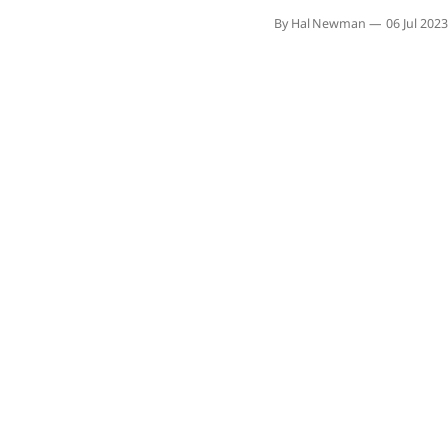
régions du Québec pour convenir 
By Hal Newman
06 Jul 2023
de travaux, le gouvernem