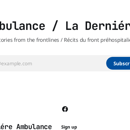
bulance / La Dernié
tories from the frontlines / Récits du front préhospitali
Subscr
iére Ambulance
Sign up