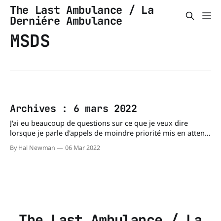
The Last Ambulance / La
Derniére Ambulance
MSDS
Archives : 6 mars 2022
J'ai eu beaucoup de questions sur ce que je veux dire
lorsque je parle d'appels de moindre priorité mis en attente
lorsqu'il y a pénurie d'ambulances. J'ai donc préparé ces
By Hal Newman
06 Mar 2022
guides en me basant sur les protocoles opérationnels du
MSSS
The Last Ambulance / La