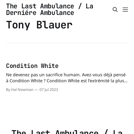
The Last Ambulance / La
Derniére Ambulance
Tony Blauer
Condition White
Ne devenez pas un sacrifice humain. Avez-vous déjà pensé
à Condition White ? Condition White est l’extrémité la plus
basse du spectre de la conscience mentale développé par
By Hal Newman
07 Jul 2023
l’instructeur de tir des forces de l’ordre américaines Jeff
Cooper. Condition White, selon les disciples de Cooper, est
un
The Last Ambulance / La