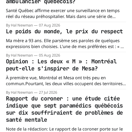
ambulancier québécois?
Santé Québec affirme exercer une surveillance en temps
réel du réseau préhospitalier. Mais dans une série de
réponses transmises à La Dernière Ambulance,
By Hal Newman
07 Aug 2026
l'organisation confirme ne pas tenir certains registres
Le poids du monde, le prix du respect
provinciaux qui permettraient de mesurer des situations
pourtant fondamentales pour évaluer la capacité du réseau
Ma mère a 93 ans. Elle parsème ses paroles de quelques
à répondre à
expressions bien choisies. L'une de mes préférées est : « À
chacun son mishegoss. » Mishegoss est un mot yiddish qui
By Hal Newman
05 Aug 2026
évoque la folie, les lubies, les absurdités de la vie. Chacun
Opinion : Les deux « M » : Montréal
porte les siennes. Elle en a d'
peut-elle s'inspirer de Mesa?
À première vue, Montréal et Mesa ont très peu en
commun.Pourtant, les deux villes occupent des territoires
comparables. Mesa, en Arizona, couvre environ 359 km²
By Hal Newman
27 Jul 2026
(138,7 milles carrés), alors que l'île de Montréal s'étend sur
Rapport du coroner : une étude citée
près de 499 km². La différence n'est
indique que sept paramédics québécois
sur dix souffriraient de problèmes de
santé mentale
Note de la rédaction: Le rapport de la coroner porte sur le