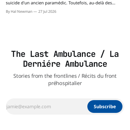
suicide d'un ancien paramédic. Toutefois, au-delà des
circonstances ayant mené à cette enquête, il s'intéresse à
By Hal Newman
27 Jul 2026
une question plus large : les blessures psychologiques chez
les paramédics et les mécanismes de soutien qui leur
The Last Ambulance / La
Derniére Ambulance
Stories from the frontlines / Récits du front
préhospitalier
Subscribe