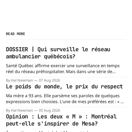
READ MORE
DOSSIER | Qui surveille le réseau
ambulancier québécois?
Santé Québec affirme exercer une surveillance en temps
réel du réseau préhospitalier. Mais dans une série de
réponses transmises à La Dernière Ambulance,
By Hal Newman
07 Aug 2026
l'organisation confirme ne pas tenir certains registres
Le poids du monde, le prix du respect
provinciaux qui permettraient de mesurer des situations
pourtant fondamentales pour évaluer la capacité du réseau
Ma mère a 93 ans. Elle parsème ses paroles de quelques
à répondre à
expressions bien choisies. L'une de mes préférées est : « À
chacun son mishegoss. » Mishegoss est un mot yiddish qui
By Hal Newman
05 Aug 2026
évoque la folie, les lubies, les absurdités de la vie. Chacun
Opinion : Les deux « M » : Montréal
porte les siennes. Elle en a d'
peut-elle s'inspirer de Mesa?