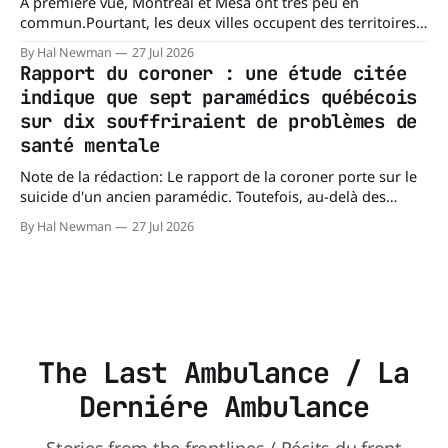
À première vue, Montréal et Mesa ont très peu en
commun.Pourtant, les deux villes occupent des territoires
comparables. Mesa, en Arizona, couvre environ 359 km²
By Hal Newman
27 Jul 2026
(138,7 milles carrés), alors que l'île de Montréal s'étend sur
Rapport du coroner : une étude citée
près de 499 km². La différence n'est
indique que sept paramédics québécois
sur dix souffriraient de problèmes de
santé mentale
Note de la rédaction: Le rapport de la coroner porte sur le
suicide d'un ancien paramédic. Toutefois, au-delà des
circonstances ayant mené à cette enquête, il s'intéresse à
By Hal Newman
27 Jul 2026
une question plus large : les blessures psychologiques chez
les paramédics et les mécanismes de soutien qui leur
The Last Ambulance / La
Derniére Ambulance