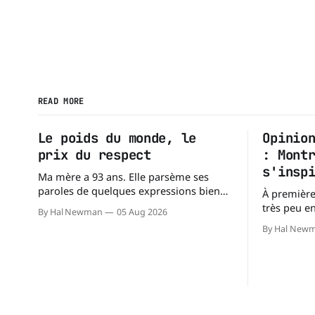
READ MORE
Le poids du monde, le
Opinio
prix du respect
: Mont
s'insp
Ma mère a 93 ans. Elle parsème ses
paroles de quelques expressions bien
À première
choisies. L'une de mes préférées est : «
très peu e
By Hal Newman
05 Aug 2026
À chacun son mishegoss. » Mishegoss
villes occu
By Hal New
est un mot yiddish qui évoque la folie,
comparable
les lubies, les absurdités de la vie.
environ 359
Chacun porte les siennes. Elle en a d'
alors que l