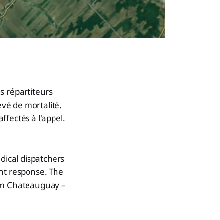
es répartiteurs
evé de mortalité.
ffectés à l'appel.
edical dispatchers
gent response. The
rom Chateauguay –