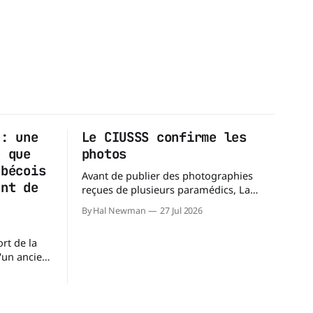
 : une
Le CIUSSS confirme les
e que
photos
ébécois
Avant de publier des photographies
ent de
reçues de plusieurs paramédics, La
Dernière Ambulance a demandé au
By Hal Newman
27 Jul 2026
CIUSSS du Nord-de-l'Île-de-Montréal de
confirmer leur authenticité ainsi que
rt de la
leur utilisation. Dans un courriel
d'un ancien
transmis à La Dernière Ambulance,
 des
l'Équipe des relations médias et des
ette
affaires publiques,
question