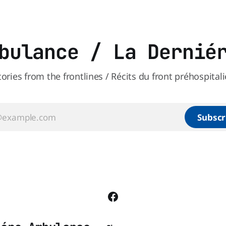
psychologiques chez les para
les mécanismes de soutien qu
bulance / La Dernié
tories from the frontlines / Récits du front préhospitali
Subscr