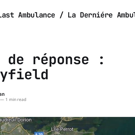
Last Ambulance / La Derniére Ambu
 de réponse :
yfield
an
—
1 min read