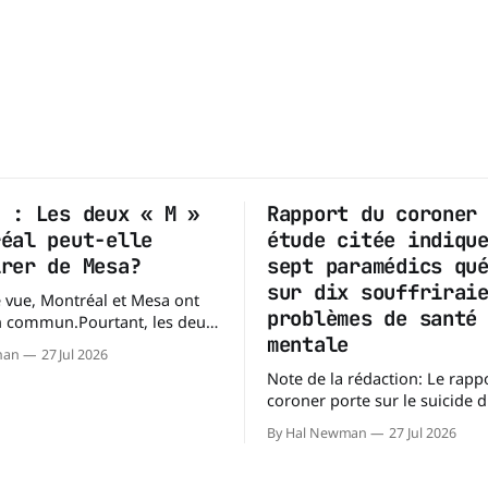
n : Les deux « M »
Rapport du coroner
réal peut-elle
étude citée indiqu
irer de Mesa?
sept paramédics qu
sur dix souffrirai
 vue, Montréal et Mesa ont
problèmes de santé
n commun.Pourtant, les deux
mentale
pent des territoires
man
27 Jul 2026
s. Mesa, en Arizona, couvre
Note de la rédaction: Le rappo
 km² (138,7 milles carrés),
coroner porte sur le suicide 
'île de Montréal s'étend sur
paramédic. Toutefois, au-delà
près de 499 km². La différence n'est
By Hal Newman
27 Jul 2026
circonstances ayant mené à c
enquête, il s'intéresse à une 
plus large : les blessures