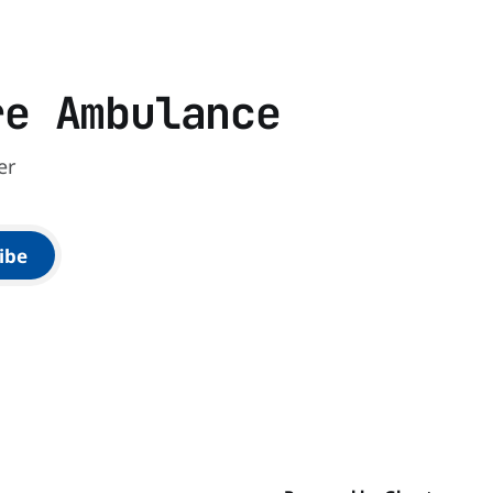
médics et
i leur
re Ambulance
er
ibe