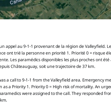
eu un appel au 9-1-1 provenant de la région de Valleyfield. L
 ont trié la personne en priorité 1. Priorité 0 = risque él
te. Les paramédics disponibles les plus proches ont été a
epuis Châteauguay, soit une trajectoire de 37 km.
was a call to 9-1-1 from the Valleyfield area. Emergency m
 as a Priority 1. Priority 0 = High risk of mortality. An ur
e paramedics were assigned to the call. They responded f
 km.