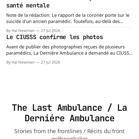
santé mentale
Note de la rédaction: Le rapport de la coroner porte sur le
suicide d'un ancien paramédic. Toutefois, au-delà des
circonstances ayant mené à cette enquête, il s'intéresse à
By Hal Newman
27 Jul 2026
une question plus large : les blessures psychologiques chez
Le CIUSSS confirme les photos
les paramédics et les mécanismes de soutien qui leur
Avant de publier des photographies reçues de plusieurs
paramédics, La Dernière Ambulance a demandé au CIUSSS
du Nord-de-l'Île-de-Montréal de confirmer leur authenticité
By Hal Newman
27 Jul 2026
ainsi que leur utilisation. Dans un courriel transmis à La
Dernière Ambulance, l'Équipe des relations médias et des
affaires publiques,
The Last Ambulance / La
Derniére Ambulance
Stories from the frontlines / Récits du front
préhospitalier