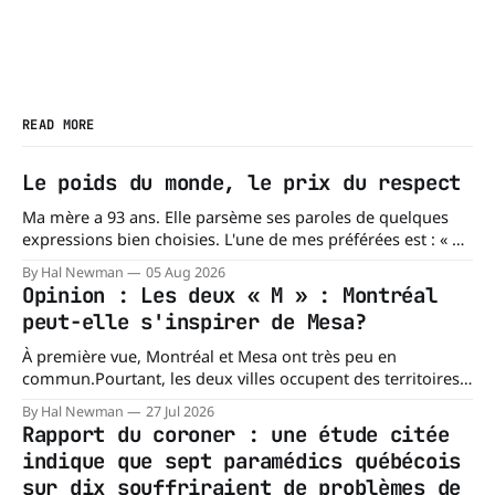
READ MORE
Le poids du monde, le prix du respect
Ma mère a 93 ans. Elle parsème ses paroles de quelques
expressions bien choisies. L'une de mes préférées est : « À
chacun son mishegoss. » Mishegoss est un mot yiddish qui
By Hal Newman
05 Aug 2026
évoque la folie, les lubies, les absurdités de la vie. Chacun
Opinion : Les deux « M » : Montréal
porte les siennes. Elle en a d'
peut-elle s'inspirer de Mesa?
À première vue, Montréal et Mesa ont très peu en
commun.Pourtant, les deux villes occupent des territoires
comparables. Mesa, en Arizona, couvre environ 359 km²
By Hal Newman
27 Jul 2026
(138,7 milles carrés), alors que l'île de Montréal s'étend sur
Rapport du coroner : une étude citée
près de 499 km². La différence n'est
indique que sept paramédics québécois
sur dix souffriraient de problèmes de