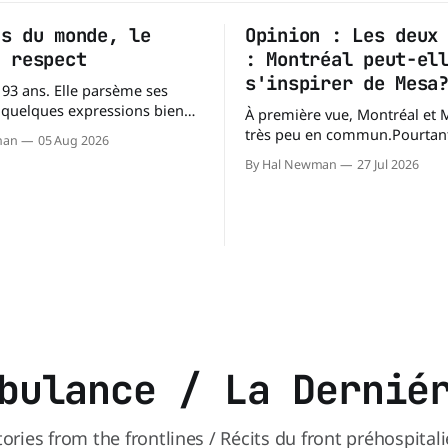
ds du monde, le
Opinion : Les deux
u respect
: Montréal peut-el
s'inspirer de Mesa
lle parsème ses
 quelques expressions bien
À première vue, Montréal et 
très peu en commun.Pourtant
man
05 Aug 2026
mishegoss. » Mishegoss
villes occupent des territoires
By Hal Newman
27 Jul 2026
yiddish qui évoque la folie,
comparables. Mesa, en Arizon
 les absurdités de la vie.
environ 359 km² (138,7 milles 
Chacun porte les siennes. Elle en a d'
alors que l'île de Montréal s'
près de 499 km². La diff
bulance / La Dernié
tories from the frontlines / Récits du front préhospitali