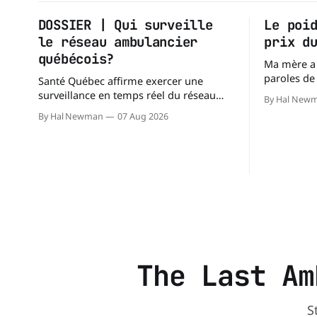
DOSSIER | Qui surveille
Le poi
le réseau ambulancier
prix d
québécois?
Ma mère a 93 ans. E
paroles de
Santé Québec affirme exercer une
choisies. L'une de mes préférées est : «
surveillance en temps réel du réseau
By Hal New
À chacun son 
préhospitalier. Mais dans une série de
By Hal Newman
07 Aug 2026
est un mot 
réponses transmises à La Dernière
les lubies,
Ambulance, l'organisation confirme ne
pas tenir certains registres provinciaux
qui permettraient de mesurer des
situations pourtant fondamentales pour
évaluer la capacité du réseau à
répondre à
The Last Am
S