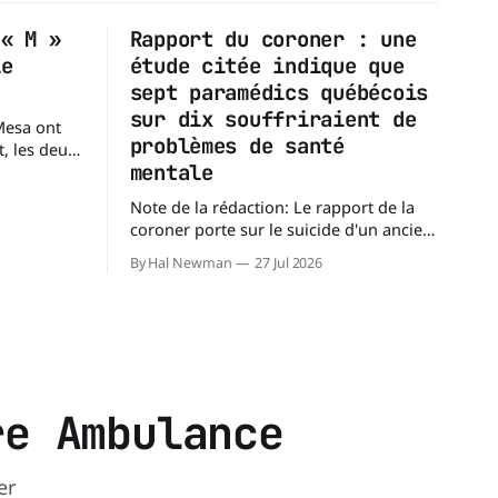
 « M »
Rapport du coroner : une
le
étude citée indique que
?
sept paramédics québécois
sur dix souffriraient de
Mesa ont
problèmes de santé
, les deux
mentale
a, couvre
Note de la rédaction: Le rapport de la
carrés),
coroner porte sur le suicide d'un ancien
étend sur
paramédic. Toutefois, au-delà des
érence n'est
By Hal Newman
27 Jul 2026
circonstances ayant mené à cette
enquête, il s'intéresse à une question
plus large : les blessures
psychologiques chez les paramédics et
les mécanismes de soutien qui leur
re Ambulance
er