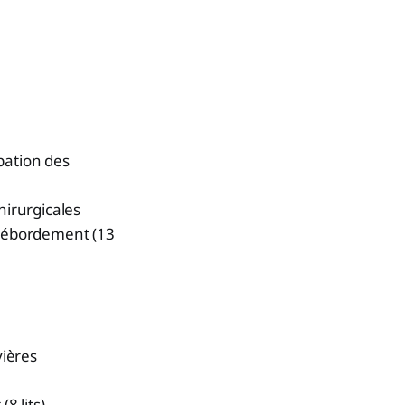
pation des
hirurgicales
e débordement (13
vières
8 lits)