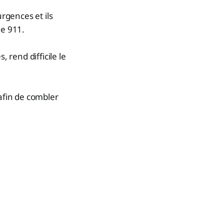
rgences et ils
le 911.
rend difficile le
 afin de combler