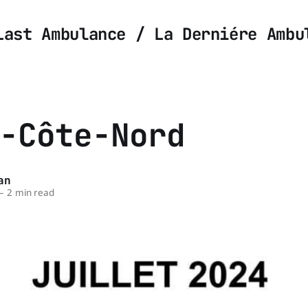
Last Ambulance / La Derniére Ambu
-Côte-Nord
an
—
2 min read