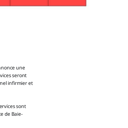
 annonce une
vices seront
el infirmier et
ervices sont
e de Baie-