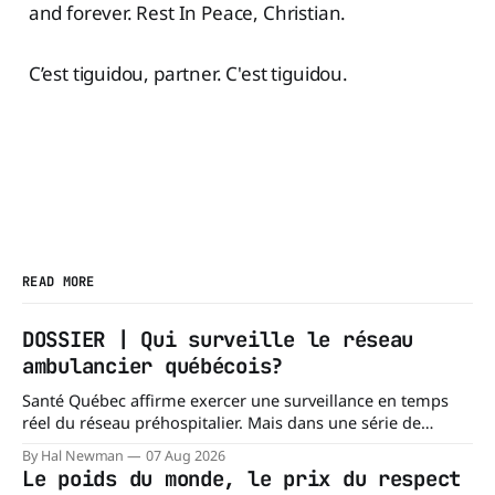
and forever. Rest In Peace, Christian.
C’est tiguidou, partner. C'est tiguidou.
READ MORE
DOSSIER | Qui surveille le réseau
ambulancier québécois?
Santé Québec affirme exercer une surveillance en temps
réel du réseau préhospitalier. Mais dans une série de
réponses transmises à La Dernière Ambulance,
By Hal Newman
07 Aug 2026
l'organisation confirme ne pas tenir certains registres
Le poids du monde, le prix du respect
provinciaux qui permettraient de mesurer des situations