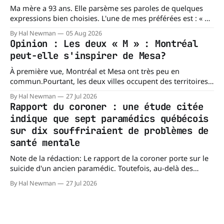
pourtant fondamentales pour évaluer la capacité du réseau
Ma mère a 93 ans. Elle parsème ses paroles de quelques
à répondre à
expressions bien choisies. L'une de mes préférées est : « À
chacun son mishegoss. » Mishegoss est un mot yiddish qui
By Hal Newman
05 Aug 2026
évoque la folie, les lubies, les absurdités de la vie. Chacun
Opinion : Les deux « M » : Montréal
porte les siennes. Elle en a d'
peut-elle s'inspirer de Mesa?
À première vue, Montréal et Mesa ont très peu en
commun.Pourtant, les deux villes occupent des territoires
comparables. Mesa, en Arizona, couvre environ 359 km²
By Hal Newman
27 Jul 2026
(138,7 milles carrés), alors que l'île de Montréal s'étend sur
Rapport du coroner : une étude citée
près de 499 km². La différence n'est
indique que sept paramédics québécois
sur dix souffriraient de problèmes de
santé mentale
Note de la rédaction: Le rapport de la coroner porte sur le
suicide d'un ancien paramédic. Toutefois, au-delà des
circonstances ayant mené à cette enquête, il s'intéresse à
By Hal Newman
27 Jul 2026
une question plus large : les blessures psychologiques chez
les paramédics et les mécanismes de soutien qui leur