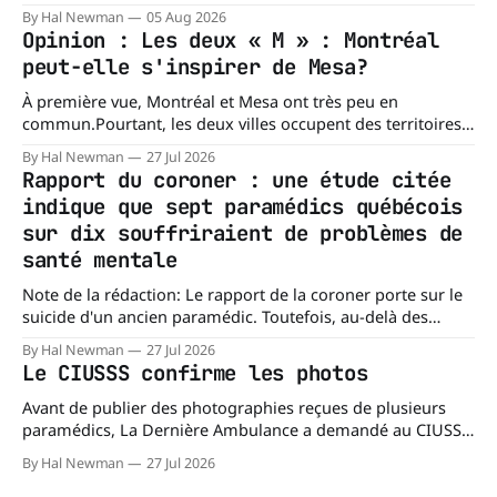
chacun son mishegoss. » Mishegoss est un mot yiddish qui
By Hal Newman
05 Aug 2026
évoque la folie, les lubies, les absurdités de la vie. Chacun
Opinion : Les deux « M » : Montréal
porte les siennes. Elle en a d'
peut-elle s'inspirer de Mesa?
À première vue, Montréal et Mesa ont très peu en
commun.Pourtant, les deux villes occupent des territoires
comparables. Mesa, en Arizona, couvre environ 359 km²
By Hal Newman
27 Jul 2026
(138,7 milles carrés), alors que l'île de Montréal s'étend sur
Rapport du coroner : une étude citée
près de 499 km². La différence n'est
indique que sept paramédics québécois
sur dix souffriraient de problèmes de
santé mentale
Note de la rédaction: Le rapport de la coroner porte sur le
suicide d'un ancien paramédic. Toutefois, au-delà des
circonstances ayant mené à cette enquête, il s'intéresse à
By Hal Newman
27 Jul 2026
une question plus large : les blessures psychologiques chez
Le CIUSSS confirme les photos
les paramédics et les mécanismes de soutien qui leur
Avant de publier des photographies reçues de plusieurs
paramédics, La Dernière Ambulance a demandé au CIUSSS
du Nord-de-l'Île-de-Montréal de confirmer leur authenticité
By Hal Newman
27 Jul 2026
ainsi que leur utilisation. Dans un courriel transmis à La
Dernière Ambulance, l'Équipe des relations médias et des