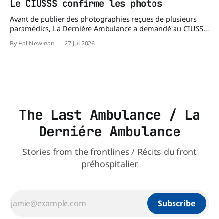
Le CIUSSS confirme les photos
les paramédics et les mécanismes de soutien qui leur
Avant de publier des photographies reçues de plusieurs
paramédics, La Dernière Ambulance a demandé au CIUSSS
du Nord-de-l'Île-de-Montréal de confirmer leur authenticité
By Hal Newman
27 Jul 2026
ainsi que leur utilisation. Dans un courriel transmis à La
Dernière Ambulance, l'Équipe des relations médias et des
affaires publiques,
The Last Ambulance / La
Derniére Ambulance
Stories from the frontlines / Récits du front
préhospitalier
Subscribe