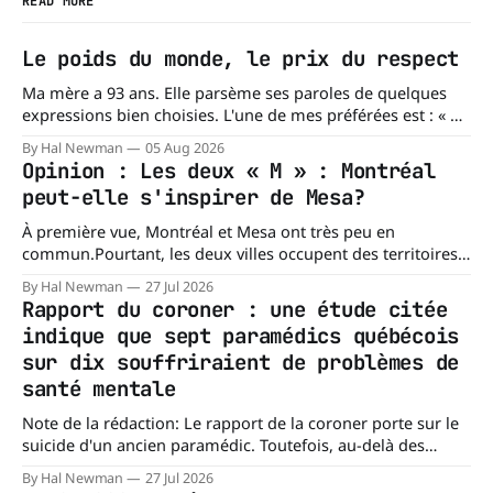
READ MORE
Le poids du monde, le prix du respect
Ma mère a 93 ans. Elle parsème ses paroles de quelques
expressions bien choisies. L'une de mes préférées est : « À
chacun son mishegoss. » Mishegoss est un mot yiddish qui
By Hal Newman
05 Aug 2026
évoque la folie, les lubies, les absurdités de la vie. Chacun
Opinion : Les deux « M » : Montréal
porte les siennes. Elle en a d'
peut-elle s'inspirer de Mesa?
À première vue, Montréal et Mesa ont très peu en
commun.Pourtant, les deux villes occupent des territoires
comparables. Mesa, en Arizona, couvre environ 359 km²
By Hal Newman
27 Jul 2026
(138,7 milles carrés), alors que l'île de Montréal s'étend sur
Rapport du coroner : une étude citée
près de 499 km². La différence n'est
indique que sept paramédics québécois
sur dix souffriraient de problèmes de
santé mentale
Note de la rédaction: Le rapport de la coroner porte sur le
suicide d'un ancien paramédic. Toutefois, au-delà des
circonstances ayant mené à cette enquête, il s'intéresse à
By Hal Newman
27 Jul 2026
une question plus large : les blessures psychologiques chez