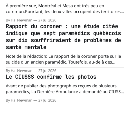
À première vue, Montréal et Mesa ont très peu en
commun.Pourtant, les deux villes occupent des territoires
comparables. Mesa, en Arizona, couvre environ 359 km²
By Hal Newman
27 Jul 2026
(138,7 milles carrés), alors que l'île de Montréal s'étend sur
Rapport du coroner : une étude citée
près de 499 km². La différence n'est
indique que sept paramédics québécois
sur dix souffriraient de problèmes de
santé mentale
Note de la rédaction: Le rapport de la coroner porte sur le
suicide d'un ancien paramédic. Toutefois, au-delà des
circonstances ayant mené à cette enquête, il s'intéresse à
By Hal Newman
27 Jul 2026
une question plus large : les blessures psychologiques chez
Le CIUSSS confirme les photos
les paramédics et les mécanismes de soutien qui leur
Avant de publier des photographies reçues de plusieurs
paramédics, La Dernière Ambulance a demandé au CIUSSS
du Nord-de-l'Île-de-Montréal de confirmer leur authenticité
By Hal Newman
27 Jul 2026
ainsi que leur utilisation. Dans un courriel transmis à La
Dernière Ambulance, l'Équipe des relations médias et des
affaires publiques,