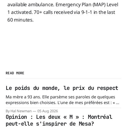
available ambulance. Emergency Plan (MAP) Level
1 activated. 70+ calls received via 9-1-1 in the last
60 minutes.
READ MORE
Le poids du monde, le prix du respect
Ma mère a 93 ans. Elle parsème ses paroles de quelques
expressions bien choisies. L'une de mes préférées est : « À
chacun son mishegoss. » Mishegoss est un mot yiddish qui
By Hal Newman
05 Aug 2026
évoque la folie, les lubies, les absurdités de la vie. Chacun
Opinion : Les deux « M » : Montréal
porte les siennes. Elle en a d'
peut-elle s'inspirer de Mesa?