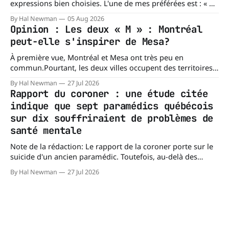
à répondre à
expressions bien choisies. L'une de mes préférées est : « À
chacun son mishegoss. » Mishegoss est un mot yiddish qui
By Hal Newman
05 Aug 2026
évoque la folie, les lubies, les absurdités de la vie. Chacun
Opinion : Les deux « M » : Montréal
porte les siennes. Elle en a d'
peut-elle s'inspirer de Mesa?
À première vue, Montréal et Mesa ont très peu en
commun.Pourtant, les deux villes occupent des territoires
comparables. Mesa, en Arizona, couvre environ 359 km²
By Hal Newman
27 Jul 2026
(138,7 milles carrés), alors que l'île de Montréal s'étend sur
Rapport du coroner : une étude citée
près de 499 km². La différence n'est
indique que sept paramédics québécois
sur dix souffriraient de problèmes de
santé mentale
Note de la rédaction: Le rapport de la coroner porte sur le
suicide d'un ancien paramédic. Toutefois, au-delà des
circonstances ayant mené à cette enquête, il s'intéresse à
By Hal Newman
27 Jul 2026
une question plus large : les blessures psychologiques chez
les paramédics et les mécanismes de soutien qui leur