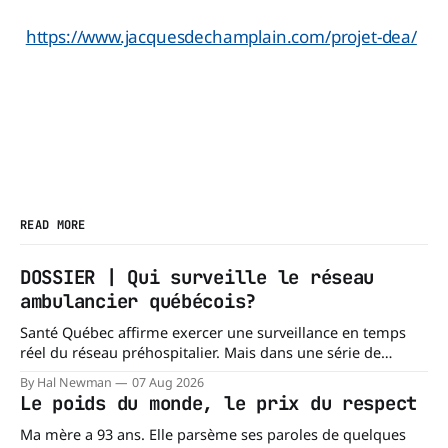
https://www.jacquesdechamplain.com/projet-dea/
READ MORE
DOSSIER | Qui surveille le réseau
ambulancier québécois?
Santé Québec affirme exercer une surveillance en temps
réel du réseau préhospitalier. Mais dans une série de
réponses transmises à La Dernière Ambulance,
By Hal Newman
07 Aug 2026
l'organisation confirme ne pas tenir certains registres
Le poids du monde, le prix du respect
provinciaux qui permettraient de mesurer des situations
pourtant fondamentales pour évaluer la capacité du réseau
Ma mère a 93 ans. Elle parsème ses paroles de quelques