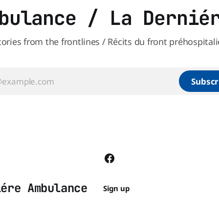
bulance / La Dernié
tories from the frontlines / Récits du front préhospitali
Subscr
iére Ambulance
Sign up