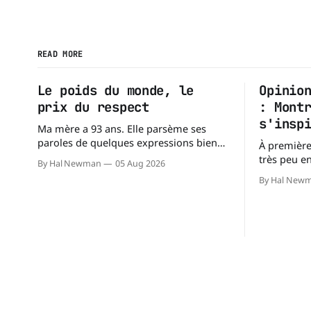
READ MORE
Le poids du monde, le
Opinio
prix du respect
: Mont
s'insp
Ma mère a 93 ans. Elle parsème ses
paroles de quelques expressions bien
À première
choisies. L'une de mes préférées est : «
très peu e
By Hal Newman
05 Aug 2026
À chacun son mishegoss. » Mishegoss
villes occu
By Hal New
est un mot yiddish qui évoque la folie,
comparable
les lubies, les absurdités de la vie.
environ 359
Chacun porte les siennes. Elle en a d'
alors que l