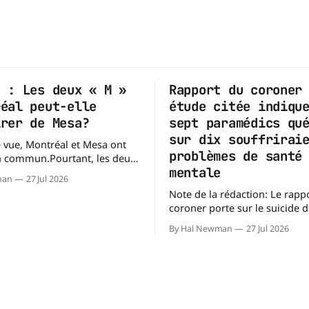
n : Les deux « M »
Rapport du coroner
réal peut-elle
étude citée indiqu
irer de Mesa?
sept paramédics qu
sur dix souffrirai
 vue, Montréal et Mesa ont
problèmes de santé
n commun.Pourtant, les deux
mentale
pent des territoires
man
27 Jul 2026
s. Mesa, en Arizona, couvre
Note de la rédaction: Le rappo
 km² (138,7 milles carrés),
coroner porte sur le suicide 
'île de Montréal s'étend sur
paramédic. Toutefois, au-delà
près de 499 km². La différence n'est
By Hal Newman
27 Jul 2026
circonstances ayant mené à c
enquête, il s'intéresse à une 
plus large : les blessures
psychologiques chez les para
les mécanismes de soutien qu