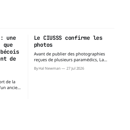
 : une
Le CIUSSS confirme les
e que
photos
ébécois
Avant de publier des photographies
ent de
reçues de plusieurs paramédics, La
Dernière Ambulance a demandé au
By Hal Newman
27 Jul 2026
CIUSSS du Nord-de-l'Île-de-Montréal de
confirmer leur authenticité ainsi que
rt de la
leur utilisation. Dans un courriel
d'un ancien
transmis à La Dernière Ambulance,
 des
l'Équipe des relations médias et des
ette
affaires publiques,
question
médics et
i leur