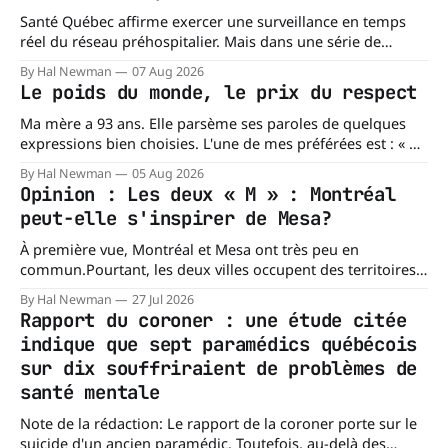
Santé Québec affirme exercer une surveillance en temps
réel du réseau préhospitalier. Mais dans une série de
réponses transmises à La Dernière Ambulance,
By Hal Newman
07 Aug 2026
l'organisation confirme ne pas tenir certains registres
Le poids du monde, le prix du respect
provinciaux qui permettraient de mesurer des situations
pourtant fondamentales pour évaluer la capacité du réseau
Ma mère a 93 ans. Elle parsème ses paroles de quelques
à répondre à
expressions bien choisies. L'une de mes préférées est : « À
chacun son mishegoss. » Mishegoss est un mot yiddish qui
By Hal Newman
05 Aug 2026
évoque la folie, les lubies, les absurdités de la vie. Chacun
Opinion : Les deux « M » : Montréal
porte les siennes. Elle en a d'
peut-elle s'inspirer de Mesa?
À première vue, Montréal et Mesa ont très peu en
commun.Pourtant, les deux villes occupent des territoires
comparables. Mesa, en Arizona, couvre environ 359 km²
By Hal Newman
27 Jul 2026
(138,7 milles carrés), alors que l'île de Montréal s'étend sur
Rapport du coroner : une étude citée
près de 499 km². La différence n'est
indique que sept paramédics québécois
sur dix souffriraient de problèmes de
santé mentale
Note de la rédaction: Le rapport de la coroner porte sur le
suicide d'un ancien paramédic. Toutefois, au-delà des