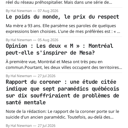
réel du réseau préhospitalier. Mais dans une série de
réponses transmises à La Dernière Ambulance,
By Hal Newman
07 Aug 2026
l'organisation confirme ne pas tenir certains registres
Le poids du monde, le prix du respect
provinciaux qui permettraient de mesurer des situations
pourtant fondamentales pour évaluer la capacité du réseau
Ma mère a 93 ans. Elle parsème ses paroles de quelques
à répondre à
expressions bien choisies. L'une de mes préférées est : « À
chacun son mishegoss. » Mishegoss est un mot yiddish qui
By Hal Newman
05 Aug 2026
évoque la folie, les lubies, les absurdités de la vie. Chacun
Opinion : Les deux « M » : Montréal
porte les siennes. Elle en a d'
peut-elle s'inspirer de Mesa?
À première vue, Montréal et Mesa ont très peu en
commun.Pourtant, les deux villes occupent des territoires
comparables. Mesa, en Arizona, couvre environ 359 km²
By Hal Newman
27 Jul 2026
(138,7 milles carrés), alors que l'île de Montréal s'étend sur
Rapport du coroner : une étude citée
près de 499 km². La différence n'est
indique que sept paramédics québécois
sur dix souffriraient de problèmes de
santé mentale
Note de la rédaction: Le rapport de la coroner porte sur le
suicide d'un ancien paramédic. Toutefois, au-delà des
circonstances ayant mené à cette enquête, il s'intéresse à
By Hal Newman
27 Jul 2026