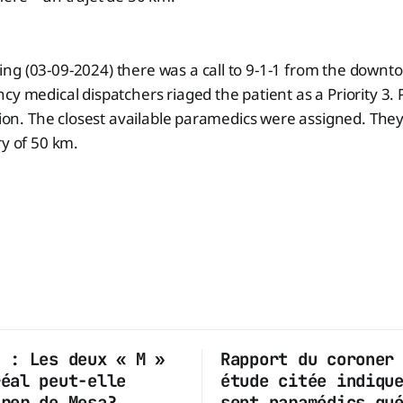
g (03-09-2024) there was a call to 9-1-1 from the downto
y medical dispatchers riaged the patient as a Priority 3. Pr
ation. The closest available paramedics were assigned. They
ry of 50 km.
n : Les deux « M »
Rapport du coroner
réal peut-elle
étude citée indiqu
irer de Mesa?
sept paramédics qu