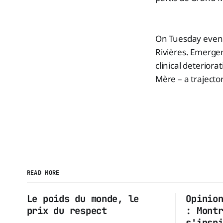
On Tuesday evenin
Rivières. Emergenc
clinical deterior
Mère – a trajecto
READ MORE
Le poids du monde, le
Opinio
prix du respect
: Mont
s'insp