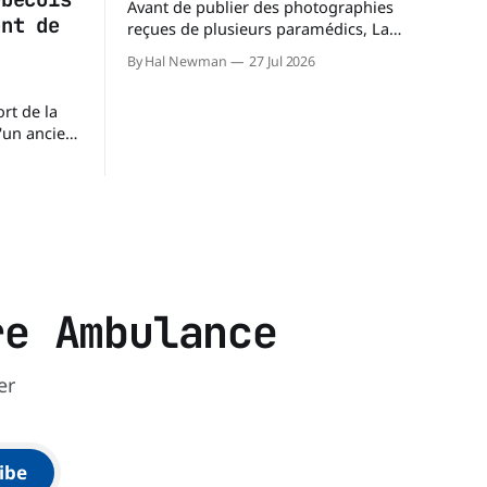
Avant de publier des photographies
ent de
reçues de plusieurs paramédics, La
Dernière Ambulance a demandé au
By Hal Newman
27 Jul 2026
CIUSSS du Nord-de-l'Île-de-Montréal de
confirmer leur authenticité ainsi que
rt de la
leur utilisation. Dans un courriel
d'un ancien
transmis à La Dernière Ambulance,
 des
l'Équipe des relations médias et des
ette
affaires publiques,
question
médics et
i leur
re Ambulance
er
ibe