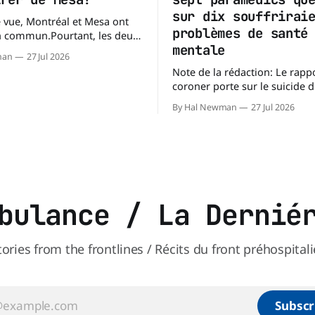
sur dix souffrirai
 vue, Montréal et Mesa ont
problèmes de santé
n commun.Pourtant, les deux
mentale
pent des territoires
man
27 Jul 2026
s. Mesa, en Arizona, couvre
Note de la rédaction: Le rappo
 km² (138,7 milles carrés),
coroner porte sur le suicide 
'île de Montréal s'étend sur
paramédic. Toutefois, au-delà
près de 499 km². La différence n'est
By Hal Newman
27 Jul 2026
circonstances ayant mené à c
enquête, il s'intéresse à une 
plus large : les blessures
psychologiques chez les para
les mécanismes de soutien qu
bulance / La Dernié
tories from the frontlines / Récits du front préhospitali
Subscr