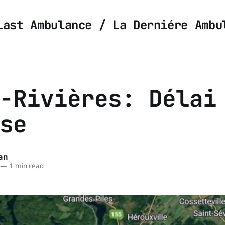
Last Ambulance / La Derniére Ambu
-Rivières: Délai
se
an
—
1 min read