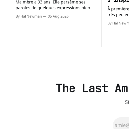
Ma mère a 93 ans. Elle parsème ses
paroles de quelques expressions bien
À première
choisies. L'une de mes préférées est : «
très peu e
By Hal Newman
05 Aug 2026
À chacun son mishegoss. » Mishegoss
villes occu
By Hal New
est un mot yiddish qui évoque la folie,
comparable
les lubies, les absurdités de la vie.
environ 359
Chacun porte les siennes. Elle en a d'
alors que l
The Last Am
S