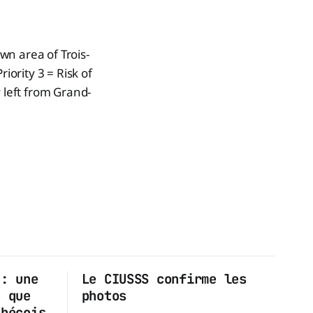
wn area of Trois-
iority 3 = Risk of
 left from Grand-
 : une
Le CIUSSS confirme les
e que
photos
ébécois