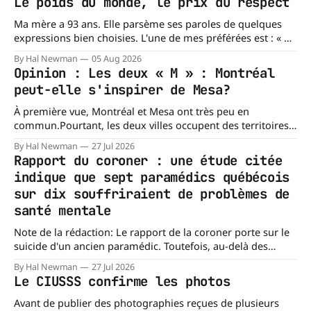
Le poids du monde, le prix du respect
Ma mère a 93 ans. Elle parsème ses paroles de quelques
expressions bien choisies. L'une de mes préférées est : « À
chacun son mishegoss. » Mishegoss est un mot yiddish qui
By Hal Newman
05 Aug 2026
évoque la folie, les lubies, les absurdités de la vie. Chacun
Opinion : Les deux « M » : Montréal
porte les siennes. Elle en a d'
peut-elle s'inspirer de Mesa?
À première vue, Montréal et Mesa ont très peu en
commun.Pourtant, les deux villes occupent des territoires
comparables. Mesa, en Arizona, couvre environ 359 km²
By Hal Newman
27 Jul 2026
(138,7 milles carrés), alors que l'île de Montréal s'étend sur
Rapport du coroner : une étude citée
près de 499 km². La différence n'est
indique que sept paramédics québécois
sur dix souffriraient de problèmes de
santé mentale
Note de la rédaction: Le rapport de la coroner porte sur le
suicide d'un ancien paramédic. Toutefois, au-delà des
circonstances ayant mené à cette enquête, il s'intéresse à
By Hal Newman
27 Jul 2026
une question plus large : les blessures psychologiques chez
Le CIUSSS confirme les photos
les paramédics et les mécanismes de soutien qui leur
Avant de publier des photographies reçues de plusieurs