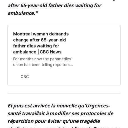
after 65-year-old father dies waiting for
ambulance."
Montreal woman demands
change after 65-year-old
father dies waiting for
ambulance | CBC News
For months now the paramedics’
union has been telling reporters
that Urgences-santé is struggling
to respond to calls in a timely
CBC
manner due to a lack of staff.
Et puis est arrivée la nouvelle qu'Urgences-
santé travaillait à modifier ses protocoles de
répartition pour éviter qu'une tragédie