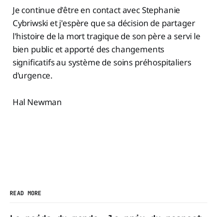
was told help was on the way, and
Je continue d'être en contact avec Stephanie
it came too late…
Cybriwski et j'espère que sa décision de partager
l'histoire de la mort tragique de son père a servi le
bien public et apporté des changements
significatifs au système de soins préhospitaliers
d'urgence.
Hal Newman
READ MORE