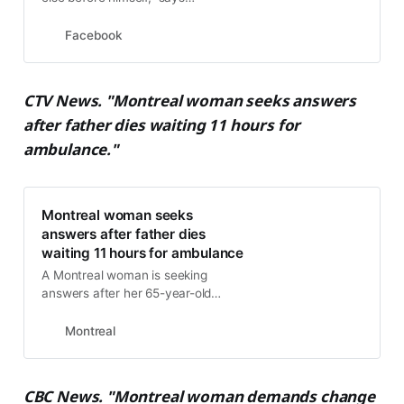
Stephanie Cybriwski, as she
describes her father Myron
Facebook
Cybriwski a Quebec resident, who
died…
CTV News. "Montreal woman seeks answers
after father dies waiting 11 hours for
ambulance."
Montreal woman seeks
answers after father dies
waiting 11 hours for ambulance
A Montreal woman is seeking
answers after her 65-year-old
father died while waiting over 11
hours for an ambulance.
Montreal
CBC News. "Montreal woman demands change