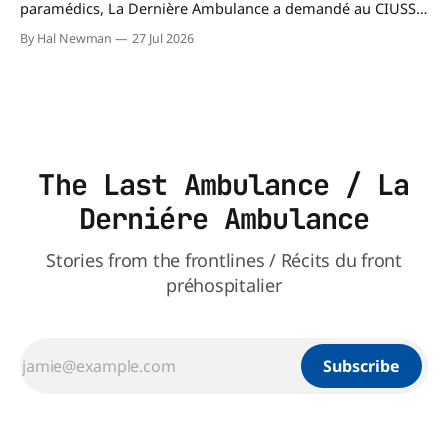
paramédics, La Dernière Ambulance a demandé au CIUSSS
du Nord-de-l'Île-de-Montréal de confirmer leur authenticité
By Hal Newman
27 Jul 2026
ainsi que leur utilisation. Dans un courriel transmis à La
Dernière Ambulance, l'Équipe des relations médias et des
affaires publiques,
The Last Ambulance / La
Derniére Ambulance
Stories from the frontlines / Récits du front
préhospitalier
Subscribe