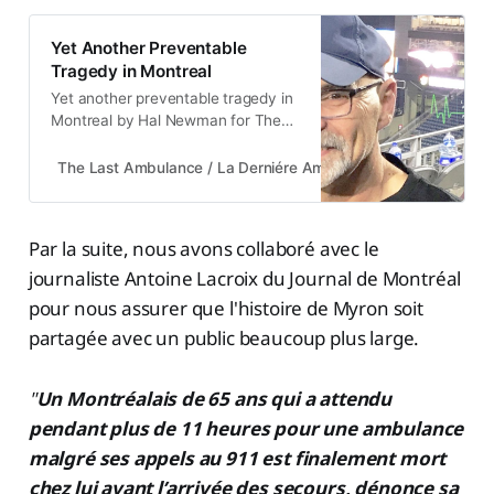
Yet Another Preventable
Tragedy in Montreal
Yet another preventable tragedy in
Montreal by Hal Newman for The
Last Ambulance / La Dernière
Ambulance 2022-07-22 Intro:The
The Last Ambulance / La Derniére Ambulance
Hal Newman
following story is heartbreaking,
and it is unacceptable, however it
shouldn’t come as a surprise to
Par la suite, nous avons collaboré avec le
even the most casual observer of
journaliste Antoine Lacroix du Journal de Montréal
the emergency prehospital care
system…
pour nous assurer que l'histoire de Myron soit
partagée avec un public beaucoup plus large.
"
Un Montréalais de 65 ans qui a attendu
pendant plus de 11 heures pour une ambulance
malgré ses appels au 911 est finalement mort
chez lui avant l’arrivée des secours, dénonce sa