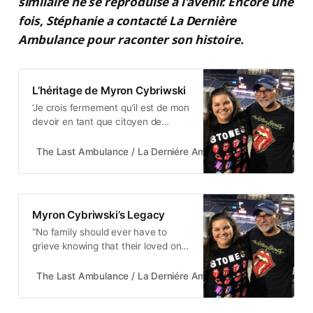
similaire ne se reproduise à l'avenir. Encore une
fois, Stéphanie a contacté La Dernière
Ambulance pour raconter son histoire.
L’héritage de Myron Cybriwski
‘Je crois fermement qu’il est de mon
devoir en tant que citoyen de
partager son histoire pour assurer
le changement et de faire tout ce
The Last Ambulance / La Derniére Ambulance
Hal Newman
que je peux pour que cela ne se
reproduise plus.’
Myron Cybriwski’s Legacy
“No family should ever have to
grieve knowing that their loved one
died alone waiting for help that
never came.. He was not well
The Last Ambulance / La Derniére Ambulance
Hal Newman
enough to call anyone else for help
or to get to the hospital himself. He